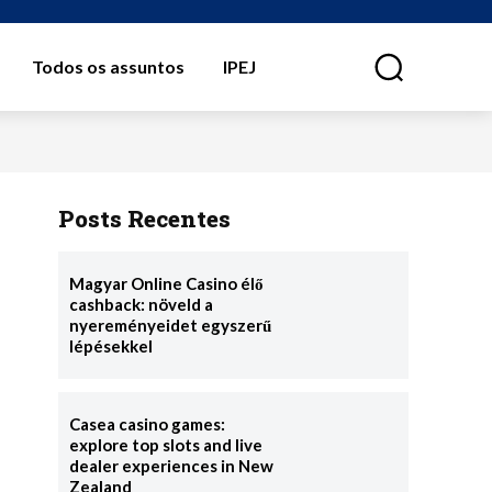
Todos os assuntos
IPEJ
⠀
Posts Recentes
Magyar Online Casino élő
cashback: növeld a
nyereményeidet egyszerű
lépésekkel
Casea casino games:
explore top slots and live
dealer experiences in New
Zealand