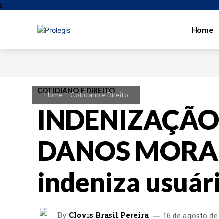
Home
COTIDIANO E DIREITO
Home
Cotidiano e Direito
INDENIZAÇÃO
DANOS MORAI
indeniza usuár
By
Clovis Brasil Pereira
16 de agosto de