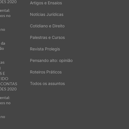
ES 2020
Artigos e Ensaios
ental:
Notícias Jurídicas
hos no
Cotidiano e Direito
 no
Palestras e Cursos
 da
xão
Revista Prolegis
Pensando alto: opinião
tas
M
Roteiros Práticos
S E
TIDO
Todos os assuntos
E CONTAS
ES 2020
ental:
hos no
 no