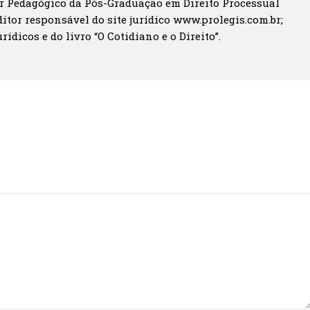
r Pedagógico da Pós-Graduação em Direito Processual
itor responsável do site jurídico www.prolegis.com.br;
rídicos e do livro “O Cotidiano e o Direito”.