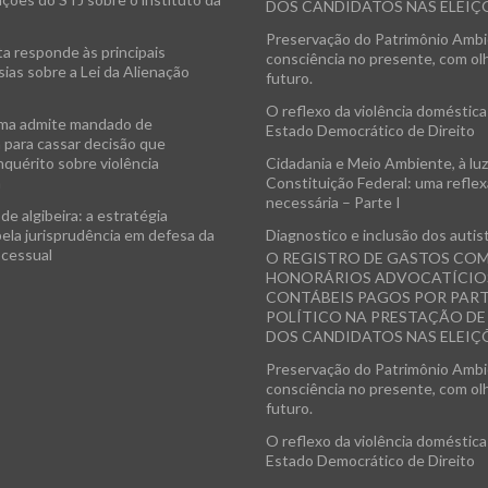
DOS CANDIDATOS NAS ELEIÇÕ
Preservação do Patrimônio Ambi
ta responde às principais
consciência no presente, com ol
ias sobre a Lei da Alienação
futuro.
O reflexo da violência doméstica
ma admite mandado de
Estado Democrático de Direito
 para cassar decisão que
nquérito sobre violência
Cidadania e Meio Ambiente, à luz
a
Constituição Federal: uma refle
necessária – Parte I
de algibeira: a estratégia
pela jurisprudência em defesa da
Diagnostico e inclusão dos autis
ocessual
O REGISTRO DE GASTOS CO
HONORÁRIOS ADVOCATÍCIO
CONTÁBEIS PAGOS POR PAR
POLÍTICO NA PRESTAÇÃO D
DOS CANDIDATOS NAS ELEIÇÕ
Preservação do Patrimônio Ambi
consciência no presente, com ol
futuro.
O reflexo da violência doméstica
Estado Democrático de Direito