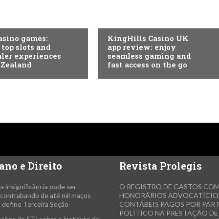
EGORIA
SEM CATEGORIA
asino games:
KingHills Casino UK
 top slots and
app review: enjoy
aler experiences
seamless gaming and
 Zealand
fast access on the go
ano e Direito
Revista Prolegis
da insignificância pode ser
O REGISTRO DE GASTOS CO
a contrabando de até mil maços
HONORÁRIOS ADVOCATÍCIO
, define Terceira Seção
CONTÁBEIS PAGOS POR PAR
POLÍTICO NA PRESTAÇÃO D
ções do STJ sobre o instituto da