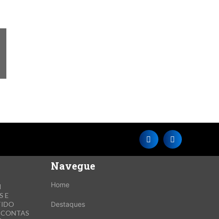
Navegue
Home
M
S E
TIDO
Destaques
E CONTAS