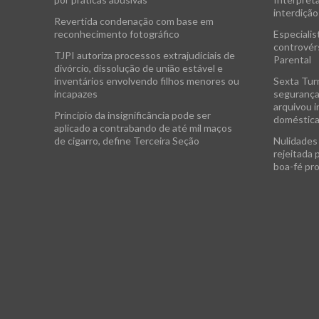
interdição
Revertida condenação com base em
reconhecimento fotográfico
Especialis
controvérs
TJPI autoriza processos extrajudiciais de
Parental
divórcio, dissolução de união estável e
inventários envolvendo filhos menores ou
Sexta Tur
incapazes
segurança
arquivou i
Princípio da insignificância pode ser
doméstic
aplicado a contrabando de até mil maços
de cigarro, define Terceira Seção
Nulidades 
rejeitada 
boa-fé pr