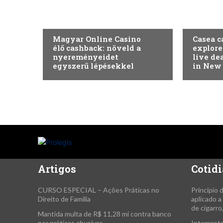
SEM CATEGORIA
SEM CAT
Magyar Online Casino
Casea c
élő cashback: növeld a
explore
nyereményeidet
live de
egyszerű lépésekkel
in New
Artigos
Cotidi
CURSO ESPECIAL – Ações Práticas no
Princípio 
Direito de Familia
aplicado 
de cigarro
Mantida multa de R$ 11,28 mi contra banco
por práticas abusivas
Interpreta