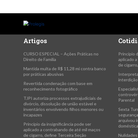
Artigos
Cotidi
CURSO ESPECIAL – Ações Práticas no
Princípio 
Direito de Familia
aplicado 
de cigarro
Mantida multa de R$ 11,28 mi contra banco
por práticas abusivas
Interpreta
interdição
Revertida condenação com base em
reconhecimento fotográfico
Especialis
controvérs
TJPI autoriza processos extrajudiciais de
Parental
divórcio, dissolução de união estável e
inventários envolvendo filhos menores ou
Sexta Tur
incapazes
segurança
arquivou i
Princípio da insignificância pode ser
doméstic
aplicado a contrabando de até mil maços
de cigarro, define Terceira Seção
Nulidades 