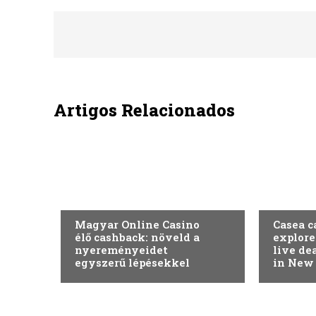
Artigos Relacionados
SEM CATEGORIA
SEM CAT
Magyar Online Casino
Casea c
élő cashback: növeld a
explore
nyereményeidet
live de
egyszerű lépésekkel
in New