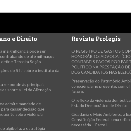
ano e Direito
Revista Prolegis
da insignificância pode ser
O REGISTRO DE GASTOS CO
a contrabando de até mil maços
HONORÁRIOS ADVOCATÍCIO
, define Terceira Seção
CONTÁBEIS PAGOS POR PAR
POLÍTICO NA PRESTAÇÃO D
ções do STJ sobre o instituto da
DOS CANDIDATOS NAS ELEIÇÕ
Preservação do Patrimônio Ambi
ta responde às principais
consciência no presente, com ol
ias sobre a Lei da Alienação
futuro.
O reflexo da violência doméstica
ma admite mandado de
Estado Democrático de Direito
 para cassar decisão que
nquérito sobre violência
Cidadania e Meio Ambiente, à luz
a
Constituição Federal: uma refle
necessária – Parte I
de algibeira: a estratégia