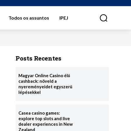
Todos os assuntos
IPEJ
⠀
Posts Recentes
Magyar Online Casino élő
cashback: növeld a
nyereményeidet egyszerű
lépésekkel
Casea casino games:
explore top slots and live
dealer experiences in New
Zealand