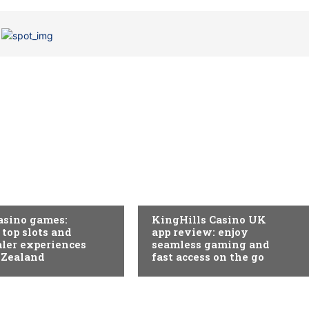
EGORIA
SEM CATEGORIA
asino games:
KingHills Casino UK
 top slots and
app review: enjoy
aler experiences
seamless gaming and
 Zealand
fast access on the go