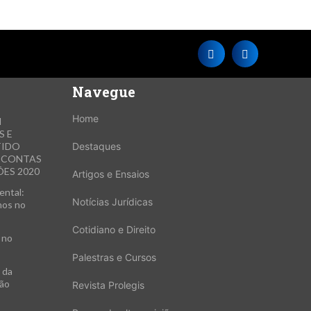
Navegue
Home
M
S E
TIDO
Destaques
E CONTAS
ES 2020
Artigos e Ensaios
ental:
Notícias Jurídicas
hos no
Cotidiano e Direito
 no
Palestras e Cursos
 da
xão
Revista Prolegis