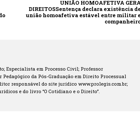
UNIÃO HOMOAFETIVA GER
DIREITOSSentença declara existência d
do
união homoafetiva estável entre militar 
companheir
o; Especialista em Processo Civil; Professor
r Pedagógico da Pós-Graduação em Direito Processual
itor responsável do site jurídico www.prolegis.com.br;
rídicos e do livro “O Cotidiano e o Direito”.