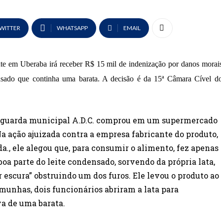
WITTER
WHATSAPP
EMAIL
te em Uberaba irá receber R$ 15 mil de indenização por danos morai
ensado que continha uma barata. A decisão é da 15ª Câmara Cível d
 o guarda municipal A.D.C. comprou em um supermercado
a ação ajuizada contra a empresa fabricante do produto,
a., ele alegou que, para consumir o alimento, fez apenas
boa parte do leite condensado, sorvendo da própria lata,
r escura” obstruindo um dos furos. Ele levou o produto ao
munhas, dois funcionários abriram a lata para
va de uma barata.