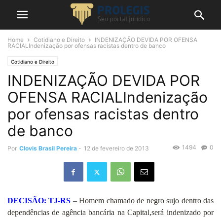
Home
Cotidiano e Direito
INDENIZAÇÃO DEVIDA POR OFENSA
RACIALIndenização por ofensas racistas dentro de banco
Cotidiano e Direito
INDENIZAÇÃO DEVIDA POR
OFENSA RACIALIndenização
por ofensas racistas dentro
de banco
1494
0
Por
Clovis Brasil Pereira
-
12 de fevereiro de 2013
DECISÃO: TJ-RS
– Homem chamado de negro sujo dentro das
dependências de agência bancária na Capital,será indenizado por