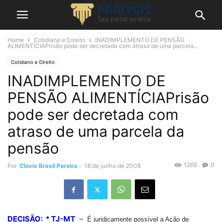
Home
Cotidiano e Direito
INADIMPLEMENTO DE PENSÃO
ALIMENTÍCIAPrisão pode ser decretada com atraso de uma parcela...
Cotidiano e Direito
INADIMPLEMENTO DE
PENSÃO ALIMENTÍCIAPrisão
pode ser decretada com
atraso de uma parcela da
pensão
1266
0
Por
Clovis Brasil Pereira
-
18 de junho de 2008
DECISÃO: * TJ-MT
–
É juridicamente possível a Ação de