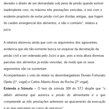
devedor o direito de ser demandado sob pena de prisão quando estiver
inadimplente com, no máximo três prestações vencidas, e isto com o
evidente propósito de evitar prisão civil por dívidas antigas, que fogem
do caráter emergencial dos alimentos, e não o contrário", relatou a
juíza.
A relatora observou ainda que com os argumentos dos agravantes,
evidencia que ele tão-somente busca se esquivar da decretação da
prisão civil a ser ordenada pelo Juízo
a quo
, pois a esta altura diversas
parcelas dos alimentos já estão vencidas, de modo que os seus
argumentos não se sustentam.
Acompanharam o voto do relator os desembargadores Donato Fortunato
Ojeda (1º. vogal) e Carlos Alberto Alves da Rocha (2º vogal).
Entenda a Súmula –
O teor da súmula 309 do STJ dispõe que "
o
débito alimentar que autoriza a prisão do alimentante é o que
compreende as três prestações anteriores ao ajuizamento da execução
e as que vencerem no curso do processo".