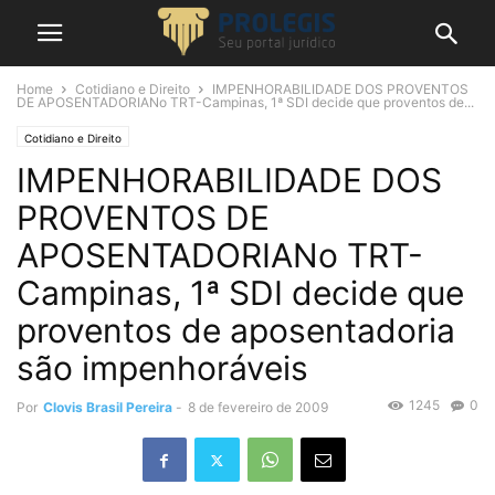
Home
Cotidiano e Direito
IMPENHORABILIDADE DOS PROVENTOS
DE APOSENTADORIANo TRT-Campinas, 1ª SDI decide que proventos de...
Cotidiano e Direito
IMPENHORABILIDADE DOS
PROVENTOS DE
APOSENTADORIANo TRT-
Campinas, 1ª SDI decide que
proventos de aposentadoria
são impenhoráveis
1245
0
Por
Clovis Brasil Pereira
-
8 de fevereiro de 2009