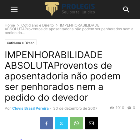
Home
Cotidiano e Direito
IMPENHORABILIDADE
ABSOLUTAProventos de aposentadoria não podem ser penhorados nem a
pedido do...
Cotidiano e Direito
IMPENHORABILIDADE
ABSOLUTAProventos de
aposentadoria não podem
ser penhorados nem a
pedido do devedor
1010
0
Por
Clovis Brasil Pereira
-
30 de dezembro de 2007