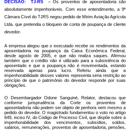
DECISÃO: TJ-RS
– Os proventos de aposentadoria são
absolutamente impenhoráveis. Com esse entendimento, a 9ª
Câmara Cível do TJRS negou pedido de Mirim Aviação Agrícola
Ltda. que pretendia o bloqueio de conta de poupança de cliente
devedor.
A empresa alegou que o executado recebe os rendimentos da
aposentadoria na poupança da Caixa Econômica Federal,
desde agosto de 2005, e que não realiza saques. Afirmou
também que o crédito não é utilizado para a subsistência do
aposentado e que a poupança não é movimentada, estando
reservada apenas para lucro. Referiu ainda que a
impenhorabilidade desses valores representa séria restrição ao
princípio de que o patrimônio do devedor responde por suas
obrigações.
O Desembargador Odone Sanguiné, Relator, destacou que
conforme jurisprudência da Corte os proventos de
aposentadoria não podem ser objeto de penhora nem mesmo a
pedido do devedor. O magistrado fundamentou o voto no artigo
649, inciso IV, do Código de Processo Civil, que dispõe sobre a
impenhorabilidade dos vencimentos, subsídios, soldos,
salários, remunerações, proventos de aposentadoria, pensões,