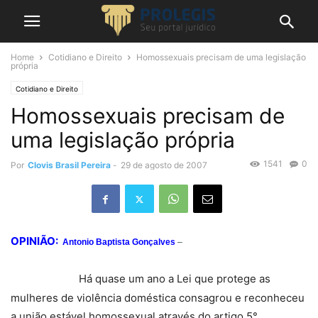
Home
Cotidiano e Direito
Homossexuais precisam de uma legislação
própria
Cotidiano e Direito
Homossexuais precisam de
uma legislação própria
1541
0
Por
Clovis Brasil Pereira
-
29 de agosto de 2007
OPINIÃO:
Antonio Baptista Gonçalves
–
Há quase um ano a Lei que protege as
mulheres de violência doméstica consagrou e reconheceu
a união estável homossexual através do artigo 5°.