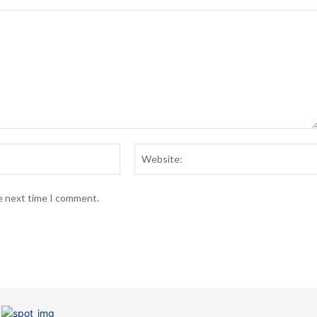
Email:*
he next time I comment.