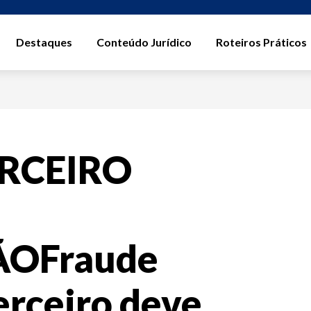
Destaques
Conteúdo Jurídico
Roteiros Práticos
ERCEIRO
OFraude
erceiro deve