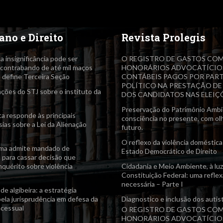
ano e Direito
Revista Prolegis
da insignificância pode ser
O REGISTRO DE GASTOS CO
a contrabando de até mil maços
HONORÁRIOS ADVOCATÍCIO
, define Terceira Seção
CONTÁBEIS PAGOS POR PAR
POLÍTICO NA PRESTAÇÃO D
ções do STJ sobre o instituto da
DOS CANDIDATOS NAS ELEIÇÕ
Preservação do Patrimônio Ambi
ta responde às principais
consciência no presente, com ol
ias sobre a Lei da Alienação
futuro.
O reflexo da violência doméstica
ma admite mandado de
Estado Democrático de Direito
 para cassar decisão que
nquérito sobre violência
Cidadania e Meio Ambiente, à luz
a
Constituição Federal: uma refle
necessária – Parte I
de algibeira: a estratégia
pela jurisprudência em defesa da
Diagnostico e inclusão dos autis
ocessual
O REGISTRO DE GASTOS CO
HONORÁRIOS ADVOCATÍCIO