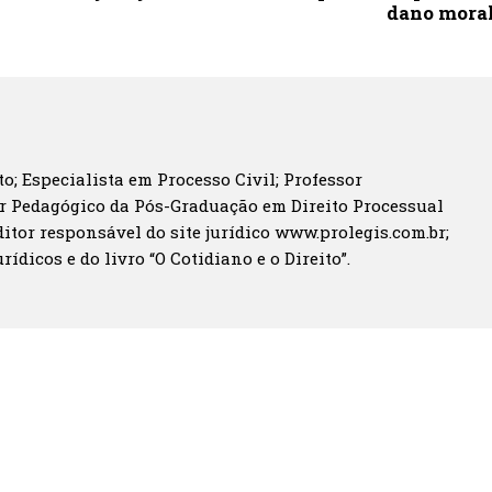
dano mora
o; Especialista em Processo Civil; Professor
r Pedagógico da Pós-Graduação em Direito Processual
itor responsável do site jurídico www.prolegis.com.br;
rídicos e do livro “O Cotidiano e o Direito”.