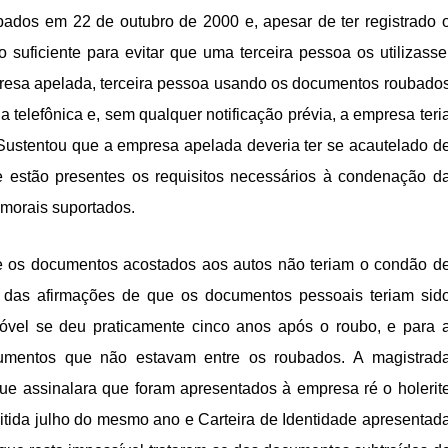
ados em 22 de outubro de 2000 e, apesar de ter registrado 
o suficiente para evitar que uma terceira pessoa os utilizasse
presa apelada, terceira pessoa usando os documentos roubado
a telefônica e, sem qualquer notificação prévia, a empresa teri
 Sustentou que a empresa apelada deveria ter se acautelado d
e estão presentes os requisitos necessários à condenação d
morais suportados.
ue os documentos acostados aos autos não teriam o condão d
r das afirmações de que os documentos pessoais teriam sid
móvel se deu praticamente cinco anos após o roubo, e para 
cumentos que não estavam entre os roubados. A magistrad
que assinalara que foram apresentados à empresa ré o holerit
mitida julho do mesmo ano e Carteira de Identidade apresentad