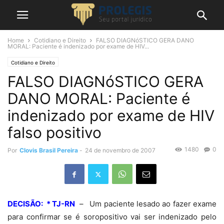
Home
Cotidiano e Direito
FALSO DIAGNóSTICO GERA DANO
MORAL: Paciente é indenizado por exame de HIV...
Cotidiano e Direito
FALSO DIAGNóSTICO GERA
DANO MORAL: Paciente é
indenizado por exame de HIV
falso positivo
1480
0
Por
Clovis Brasil Pereira
-
24 de novembro de 2007
DECISÃO: * TJ-RN
– Um paciente lesado ao fazer exame
para confirmar se é soropositivo vai ser indenizado pelo