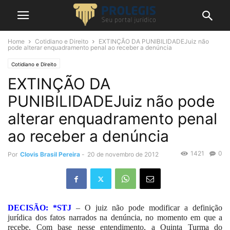
Home
Cotidiano e Direito
EXTINÇÃO DA PUNIBILIDADEJuiz não
pode alterar enquadramento penal ao receber a denúncia
Cotidiano e Direito
EXTINÇÃO DA
PUNIBILIDADEJuiz não pode
alterar enquadramento penal
ao receber a denúncia
1421
0
Por
Clovis Brasil Pereira
-
20 de novembro de 2012
DECISÃO: *STJ
– O juiz não pode modificar a definição
jurídica dos fatos narrados na denúncia, no momento em que a
recebe. Com base nesse entendimento, a Quinta Turma do