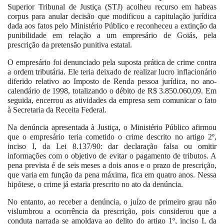
Superior Tribunal de Justiça (STJ) acolheu recurso em habeas
corpus para anular decisão que modificou a capitulação jurídica
dada aos fatos pelo Ministério Público e reconheceu a extinção da
punibilidade em relação a um empresário de Goiás, pela
prescrição da pretensão punitiva estatal.
O empresário foi denunciado pela suposta prática de crime contra
a ordem tributária. Ele teria deixado de realizar lucro inflacionário
diferido relativo ao Imposto de Renda pessoa jurídica, no ano-
calendário de 1998, totalizando o débito de R$ 3.850.060,09. Em
seguida, encerrou as atividades da empresa sem comunicar o fato
à Secretaria da Receita Federal.
Na denúncia apresentada à Justiça, o Ministério Público afirmou
que o empresário teria cometido o crime descrito no artigo 2º,
inciso I, da Lei 8.137/90: dar declaração falsa ou omitir
informações com o objetivo de evitar o pagamento de tributos. A
pena prevista é de seis meses a dois anos e o prazo de prescrição,
que varia em função da pena máxima, fica em quatro anos. Nessa
hipótese, o crime já estaria prescrito no ato da denúncia.
No entanto, ao receber a denúncia, o juízo de primeiro grau não
vislumbrou a ocorrência da prescrição, pois considerou que a
conduta narrada se amoldava ao delito do artigo 1º, inciso I, da