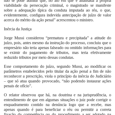
não se pode admitir que, no ato em que é analisada a própria
viabilidade da persecução criminal, o magistrado se manifeste
sobre a adequação típica da conduta imputada ao réu, o que,
evidentemente, configura indevida antecipação de juízo de valor
acerca do mérito da ação penal” acrescentou o ministro.
Inércia da Justiça
Jorge Mussi considerou “prematura e precipitada” a atitude do
juízo, pois, antes mesmo da instrução do processo, concluiu que o
empresário não teria apenas falseado ou omitido informações para
se eximir do pagamento de tributos, mas teria efetivamente
reduzido tributos por meio dessas condutas.
Esse comportamento do juízo, segundo Mussi, ao modificar os
parâmetros estabelecidos pelo titular da ação penal a fim de não
reconhecer a prescrição, viola o princípio da inércia do Judiciário
– que só atua quando provocado, “não podendo instaurar ações
penais de ofício”.
O relator observou que há, na doutrina e na jurisprudência, o
entendimento de que em algumas situações o juiz pode corrigir o
enquadramento contido na denúncia logo que a recebe, mas
apenas quando é para beneficiar o réu ou permitir a correta
fixação da competência ou do procedimento a ser adotado na