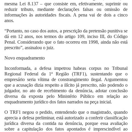
mesma Lei 8.137 – que consiste em, efetivamente, suprimir ou
reduzir tributo, mediante declarações falsas ou omissão de
informações às autoridades fiscais. A pena vai de dois a cinco
anos.
“Portanto, no caso dos autos, a prescrição da pretensão punitiva se
dá em 12 anos, nos termos do artigo 109, inciso III, do Código
Penal. Considerando que o fato ocorreu em 1998, ainda não está
prescrito”, assinalou o juiz.
Novo enquadramento
Inconformada, a defesa impetrou habeas corpus no Tribunal
Regional Federal da 1ª Região (TRF1), sustentando que o
empresário seria vítima de constrangimento ilegal. Argumentou
que a acusação dizia respeito a ilícito já prescrito, não podendo o
julgador, no ato de recebimento da denúncia, adotar conclusão
diversa da exposta pelo Ministério Público em relação ao
enquadramento jurídico dos fatos narrados na peça inicial.
O TRF1 negou o pedido, entendendo que o magistrado, quando
aprecia a defesa preliminar, está autorizado a conferir classificação
jurídica diversa da contida na denúncia, porque essa avaliação
sobre a capitulação dos fatos apontados é imprescindível ao