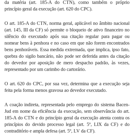
da matéria (art. 185-A do CTN), como também o próprio
princípio geral da execução (art. 620 do CPC).
O art. 185-A do CTN, norma geral, aplicável no âmbito nacional
(art. 145, III da CF) só permite o bloqueio de ativo financeiro no
silêncio do executado após sua citação regular para pagar ou
nomear bens à penhora e no caso em que não forem encontrados
bens penhoráveis. Essa medida extremada, que implica, ipso fato,
quebra do sigilo bancário, não pode ser deferida antes da citação
do devedor por aposição de mero despacho padrão, às vezes,
representado por um carimbo do cartorário.
O art. 620 do CPC, por sua vez, determina que a execução seja
feita pela forma menos gravosa ao devedor executado.
A coação indireta, representada pelo emprego do sistema Bacen-
Jud em nome da eficiência da execução, sem observância do art.
185-A do CTN e do princípio geral da execução atenta contra os
princípios do devido processo legal (art. 5º, LIX da CF) e do
contraditório e ampla defesa (art. 5º, LV da CF).