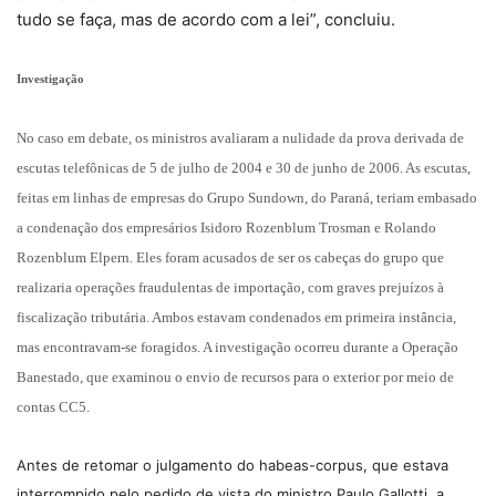
tudo se faça, mas de acordo com a lei”, concluiu.
Investigação
No caso em debate, os ministros avaliaram a nulidade da prova derivada de
escutas telefônicas de 5 de julho de 2004 e 30 de junho de 2006. As escutas,
feitas em linhas de empresas do Grupo Sundown, do Paraná, teriam embasado
a condenação dos empresários Isidoro Rozenblum Trosman e Rolando
Rozenblum Elpern. Eles foram acusados de ser os cabeças do grupo que
realizaria operações fraudulentas de importação, com graves prejuízos à
fiscalização tributária. Ambos estavam condenados em primeira instância,
mas encontravam-se foragidos. A investigação ocorreu durante a Operação
Banestado, que examinou o envio de recursos para o exterior por meio de
contas CC5.
Antes de retomar o julgamento do habeas-corpus, que estava
interrompido pelo pedido de vista do ministro Paulo Gallotti, a