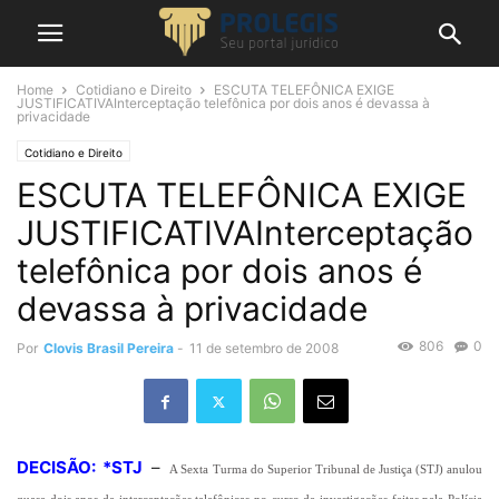
Home
Cotidiano e Direito
ESCUTA TELEFÔNICA EXIGE
JUSTIFICATIVAInterceptação telefônica por dois anos é devassa à
privacidade
Cotidiano e Direito
ESCUTA TELEFÔNICA EXIGE
JUSTIFICATIVAInterceptação
telefônica por dois anos é
devassa à privacidade
806
0
Por
Clovis Brasil Pereira
-
11 de setembro de 2008
DECISÃO: *STJ
–
A Sexta Turma do Superior Tribunal de Justiça (STJ) anulou