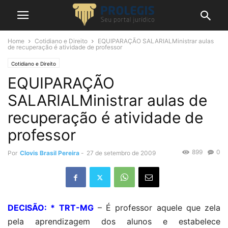
Home
Cotidiano e Direito
EQUIPARAÇÃO SALARIALMinistrar aulas
de recuperação é atividade de professor
Cotidiano e Direito
EQUIPARAÇÃO
SALARIALMinistrar aulas de
recuperação é atividade de
professor
899
0
Por
Clovis Brasil Pereira
-
27 de setembro de 2009
DECISÃO: * TRT-MG
– É professor aquele que zela
pela aprendizagem dos alunos e estabelece