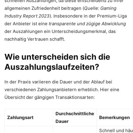
schnellen Auszahlungen, da diese entscheidend zu ihrer
allgemeinen Zufriedenheit beitragen (
Quelle: Gaming
Industry Report 2023
). Insbesondere in der Premium-Liga
der Anbieter ist eine
transparente und zügige Abwicklung
der Auszahlungen ein Unterscheidungsmerkmal, das
nachhaltig Vertrauen schafft.
Wie unterscheiden sich die
Auszahlungslaufzeiten?
In der Praxis variieren die Dauer und der Ablauf bei
verschiedenen Zahlungsanbietern erheblich. Hier eine
Übersicht der gängigen Transaktionsarten:
Durchschnittliche
Zahlungsart
Bemerkungen
Dauer
Schnell und häu