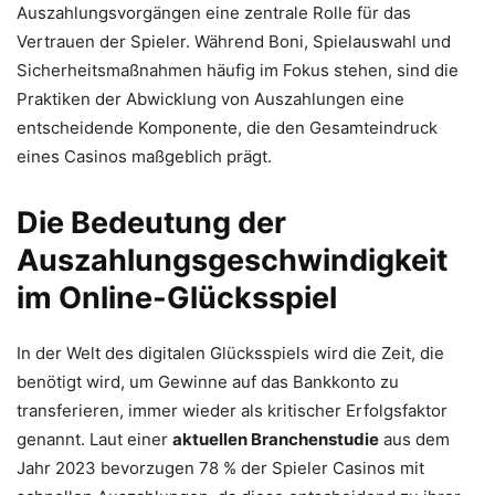
Auszahlungsvorgängen eine zentrale Rolle für das
Vertrauen der Spieler. Während Boni, Spielauswahl und
Sicherheitsmaßnahmen häufig im Fokus stehen, sind die
Praktiken der Abwicklung von Auszahlungen eine
entscheidende Komponente, die den Gesamteindruck
eines Casinos maßgeblich prägt.
Die Bedeutung der
Auszahlungsgeschwindigkeit
im Online-Glücksspiel
In der Welt des digitalen Glücksspiels wird die Zeit, die
benötigt wird, um Gewinne auf das Bankkonto zu
transferieren, immer wieder als kritischer Erfolgsfaktor
genannt. Laut einer
aktuellen Branchenstudie
aus dem
Jahr 2023 bevorzugen 78 % der Spieler Casinos mit