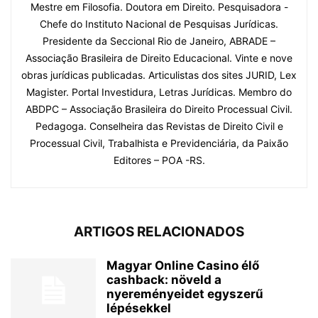
Mestre em Filosofia. Doutora em Direito. Pesquisadora -
Chefe do Instituto Nacional de Pesquisas Jurídicas.
Presidente da Seccional Rio de Janeiro, ABRADE –
Associação Brasileira de Direito Educacional. Vinte e nove
obras jurídicas publicadas. Articulistas dos sites JURID, Lex
Magister. Portal Investidura, Letras Jurídicas. Membro do
ABDPC – Associação Brasileira do Direito Processual Civil.
Pedagoga. Conselheira das Revistas de Direito Civil e
Processual Civil, Trabalhista e Previdenciária, da Paixão
Editores – POA -RS.
ARTIGOS RELACIONADOS
Magyar Online Casino élő
cashback: növeld a
nyereményeidet egyszerű
lépésekkel