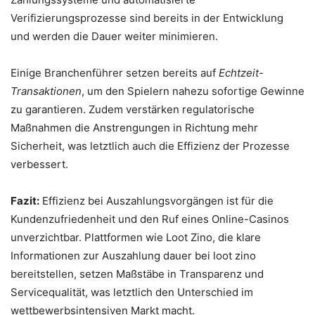
Verifizierungsprozesse sind bereits in der Entwicklung
und werden die Dauer weiter minimieren.
Einige Branchenführer setzen bereits auf
Echtzeit-
Transaktionen
, um den Spielern nahezu sofortige Gewinne
zu garantieren. Zudem verstärken regulatorische
Maßnahmen die Anstrengungen in Richtung mehr
Sicherheit, was letztlich auch die Effizienz der Prozesse
verbessert.
Fazit:
Effizienz bei Auszahlungsvorgängen ist für die
Kundenzufriedenheit und den Ruf eines Online-Casinos
unverzichtbar. Plattformen wie Loot Zino, die klare
Informationen zur Auszahlung dauer bei loot zino
bereitstellen, setzen Maßstäbe in Transparenz und
Servicequalität, was letztlich den Unterschied im
wettbewerbsintensiven Markt macht.