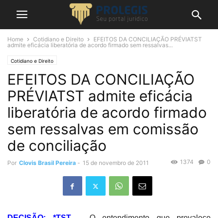
Home
Cotidiano e Direito
EFEITOS DA CONCILIAÇÃO PRÉVIATST
admite eficácia liberatória de acordo firmado sem ressalvas...
Cotidiano e Direito
EFEITOS DA CONCILIAÇÃO
PRÉVIATST admite eficácia
liberatória de acordo firmado
sem ressalvas em comissão
de conciliação
1374
0
Por
Clovis Brasil Pereira
-
15 de novembro de 2011
DECISÃO: *TST
– O entendimento que prevalece