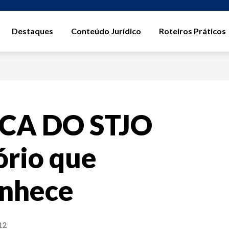
Destaques
Conteúdo Jurídico
Roteiros Práticos
CA DO STJO
ório que
onhece
12