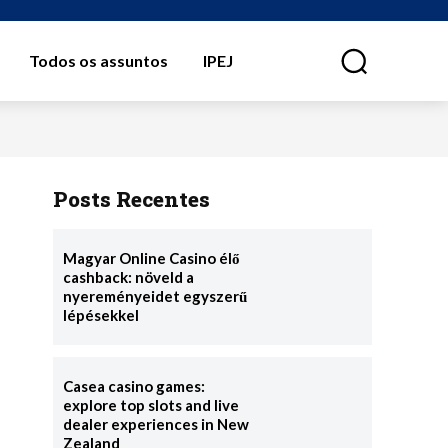
Todos os assuntos
IPEJ
⠀
Posts Recentes
Magyar Online Casino élő
cashback: növeld a
nyereményeidet egyszerű
lépésekkel
Casea casino games:
explore top slots and live
dealer experiences in New
Zealand