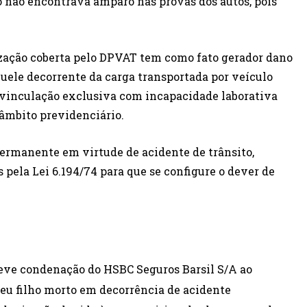
 não encontrava amparo nas provas dos autos, pois
.
ização coberta pelo DPVAT tem como fato gerador dano
quele decorrente da carga transportada por veículo
, vinculação exclusiva com incapacidade laborativa
âmbito previdenciário.
permanente em virtude de acidente de trânsito,
 pela Lei 6.194/74 para que se configure o dever de
ve condenação do HSBC Seguros Barsil S/A ao
eu filho morto em decorrência de acidente