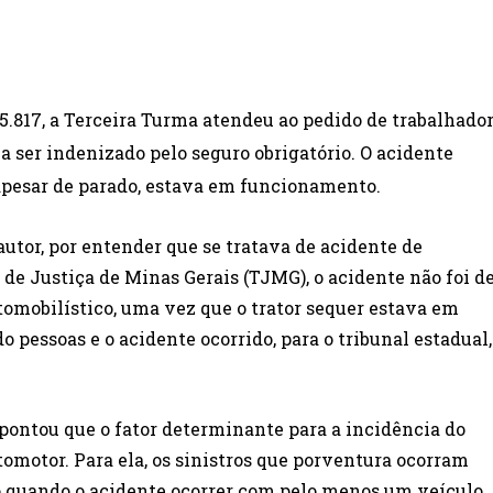
5.817, a
Terceira Turma atendeu ao pedido de trabalhado
 ser indenizado pelo seguro obrigatório. O acidente
apesar de parado, estava em funcionamento.
utor, por entender que se tratava de acidente de
 de Justiça de Minas Gerais (TJMG), o acidente não foi d
tomobilístico, uma vez que o trator sequer estava em
pessoas e o acidente ocorrido, para o tribunal estadual,
apontou que o fator determinante para a incidência do
omotor. Para ela, os sinistros que porventura ocorram
io quando o acidente ocorrer com pelo menos um veículo