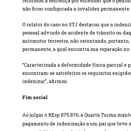
reformou a sentença por entender que o pedido
não ficou configurada a invalidez permanente
O relator do caso no STJ destacou que a inden
pessoal advindo de acidente de trânsito ou da
automotor terrestre, não ostentando, portanto
permanente, a qual encontra sua reparação no 
“Caracterizada a deformidade física parcial e 
encontram-se satisfeitos os requisitos exigidos
indenizar”, afirmou.
Fim social
Ao julgar o REsp
875.876, a
Quarta Turma mante
pagamento de indenização a um pai que teve s