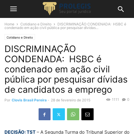
Home
Cotidiano e Direito
DISCRIMINAÇÃO CONDENADA: HSBC é
condenado em ação civil pública por pesquisar dívidas...
Cotidiano e Direito
DISCRIMINAÇÃO
CONDENADA: HSBC é
condenado em ação civil
pública por pesquisar dívidas
de candidatos a emprego
1111
0
Por
Clovis Brasil Pereira
-
28 de fevereiro de 2015
DECISÃO: TST
– A Segunda Turma do Tribunal Superior do