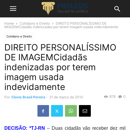
Home
Cotidiano e Direito
DIREITO PERSONALÍSSIMO DE
IMAGEMCidadãs indenizadas por terem imagem usada indevidamente
Cotidiano e Direito
DIREITO PERSONALÍSSIMO
DE IMAGEMCidadãs
indenizadas por terem
imagem usada
indevidamente
878
0
Por
Clovis Brasil Pereira
-
21 de março de 2010
DECISÃO: *TJ-RN
– Duas cidadãs vão receber dez mil