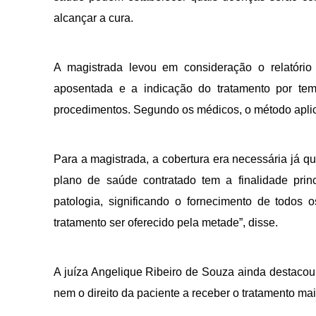
alcançar a cura.
A magistrada levou em consideração o relatóri
aposentada e a indicação do tratamento por tem
procedimentos. Segundo os médicos, o método aplica
Para a magistrada, a cobertura era necessária já q
plano de saúde contratado tem a finalidade pri
patologia, significando o fornecimento de todos
tratamento ser oferecido pela metade”, disse.
A juíza Angelique Ribeiro de Souza ainda destacou
nem o direito da paciente a receber o tratamento m