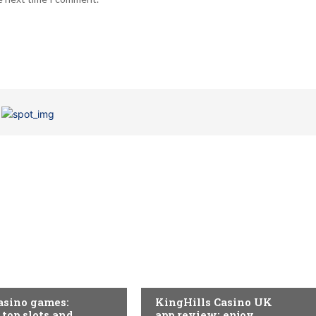
EGORIA
SEM CATEGORIA
asino games:
KingHills Casino UK
 top slots and
app review: enjoy