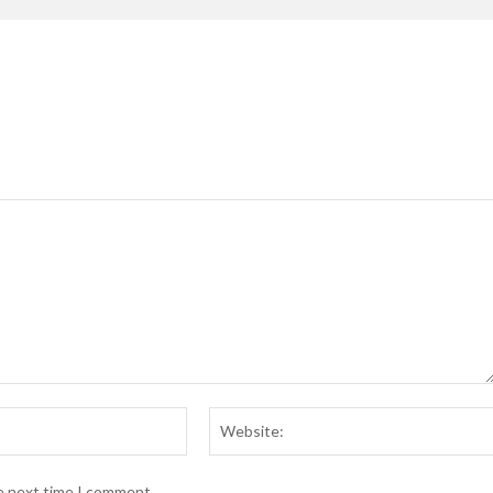
Email:*
he next time I comment.