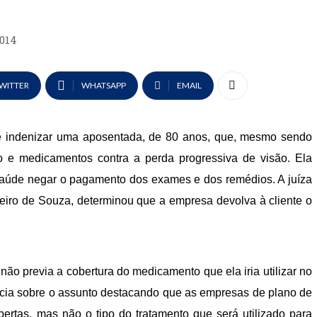
2014
WITTER
WHATSAPP
EMAIL
 indenizar uma aposentada, de 80 anos, que, mesmo sendo
o e medicamentos contra a perda progressiva de visão. Ela
aúde negar o pagamento dos exames e dos remédios. A juíza
beiro de Souza, determinou que a empresa devolva à cliente o
ão previa a cobertura do medicamento que ela iria utilizar no
dência sobre o assunto destacando que as empresas de plano de
rtas, mas não o tipo do tratamento que será utilizado para