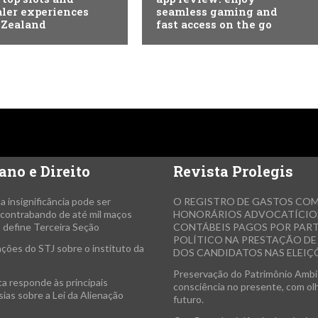
aler experiences
seamless gaming and
 Zealand
fast access on the go
ano e Direito
Revista Prolegis
da insignificância pode ser
O REGISTRO DE GASTOS CO
a contrabando de até mil maços
HONORÁRIOS ADVOCATÍCIO
, define Terceira Seção
CONTÁBEIS PAGOS POR PAR
POLÍTICO NA PRESTAÇÃO D
ções do STJ sobre o instituto da
DOS CANDIDATOS NAS ELEIÇÕ
Preservação do Patrimônio Ambi
ta responde às principais
consciência no presente, com ol
ias sobre a Lei da Alienação
futuro.