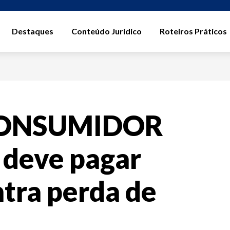
Destaques
Conteúdo Jurídico
Roteiros Práticos
CONSUMIDOR
 deve pagar
tra perda de