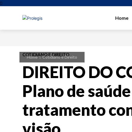
Home
COTIDIANO E DIREITO
Home
Cotidiano e Direito
DIREITO DO 
Plano de saúde
tratamento con
visão