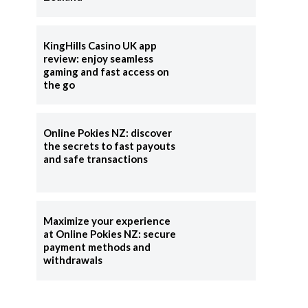
KingHills Casino UK app
review: enjoy seamless
gaming and fast access on
the go
Online Pokies NZ: discover
the secrets to fast payouts
and safe transactions
Maximize your experience
at Online Pokies NZ: secure
payment methods and
withdrawals