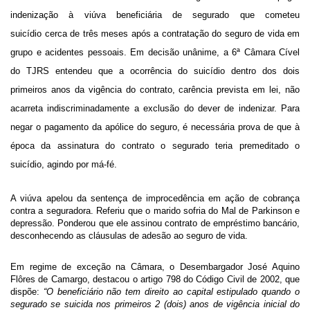
indenização à viúva beneficiária de segurado que cometeu
suicídio cerca de três meses após a contratação do seguro de vida em
grupo e acidentes pessoais. Em decisão unânime, a 6ª Câmara Cível
do TJRS entendeu que a ocorrência do suicídio dentro dos dois
primeiros anos da vigência do contrato, carência prevista em lei, não
acarreta indiscriminadamente a exclusão do dever de indenizar. Para
negar o pagamento da apólice do seguro, é necessária prova de que à
época da assinatura do contrato o segurado teria premeditado o
suicídio, agindo por má-fé.
A viúva apelou da sentença de improcedência em ação de cobrança
contra a seguradora. Referiu que o marido sofria do Mal de Parkinson e
depressão. Ponderou que ele assinou contrato de empréstimo bancário,
desconhecendo as cláusulas de adesão ao seguro de vida.
Em regime de exceção na Câmara, o Desembargador José Aquino
Flôres de Camargo, destacou o artigo 798 do Código Civil de 2002, que
dispõe:
“O beneficiário não tem direito ao capital estipulado quando o
segurado se suicida nos primeiros 2 (dois) anos de vigência inicial do