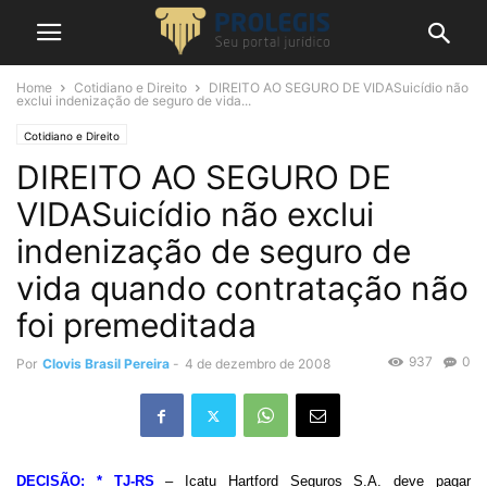
Home
Cotidiano e Direito
DIREITO AO SEGURO DE VIDASuicídio não
exclui indenização de seguro de vida...
Cotidiano e Direito
DIREITO AO SEGURO DE
VIDASuicídio não exclui
indenização de seguro de
vida quando contratação não
foi premeditada
937
0
Por
Clovis Brasil Pereira
-
4 de dezembro de 2008
DECISÃO: * TJ-RS
– Icatu Hartford Seguros S.A. deve pagar