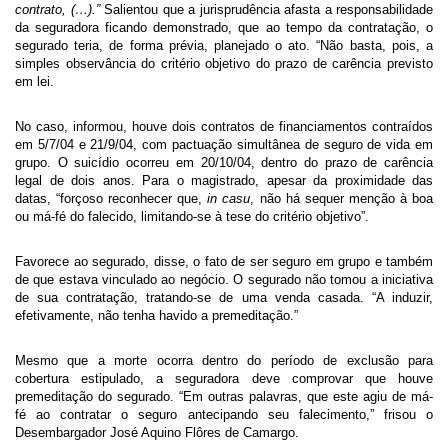
contrato, (…).”
Salientou que a jurisprudência afasta a responsabilidade
da seguradora ficando demonstrado, que ao tempo da contratação, o
segurado teria, de forma prévia, planejado o ato. “Não basta, pois, a
simples observância do critério objetivo do prazo de carência previsto
em lei.
No caso, informou, houve dois contratos de financiamentos contraídos
em 5/7/04 e 21/9/04, com pactuação simultânea de seguro de vida
em
grupo. O
suicídio ocorreu em 20/10/04, dentro do prazo de carência
legal de dois anos. Para o magistrado, apesar da proximidade das
datas, “forçoso reconhecer que,
in casu
, não há sequer menção à boa
ou má-fé do falecido, limitando-se à tese do critério objetivo”.
Favorece ao segurado, disse, o fato de ser seguro em grupo e também
de que estava vinculado ao negócio. O segurado não tomou a iniciativa
de sua contratação, tratando-se de uma venda casada. “A induzir,
efetivamente, não tenha havido a premeditação.”
Mesmo que a morte ocorra dentro do período de exclusão para
cobertura estipulado, a seguradora deve comprovar que houve
premeditação do segurado. “Em outras palavras, que este agiu de má-
fé ao contratar o seguro antecipando seu falecimento,” frisou o
Desembargador José Aquino Flôres de Camargo.