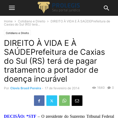
Home
Cotidiano e Direito
DIREITO À VIDA E À SAÚDEPrefeitura de
Caxias do Sul (RS) terá...
Cotidiano e Direito
DIREITO À VIDA E À
SAÚDEPrefeitura de Caxias
do Sul (RS) terá de pagar
tratamento a portador de
doença incurável
1640
0
Por
Clovis Brasil Pereira
-
17 de fevereiro de 2014
DECISÃO: *STF
– O presidente do Supremo Tribunal Federal