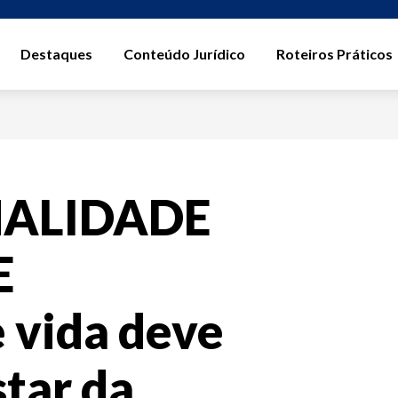
Destaques
Conteúdo Jurídico
Roteiros Práticos
NALIDADE
E
 vida deve
star da