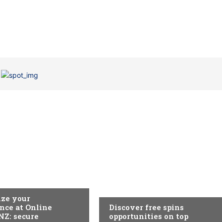
EGORIA
SEM CATEGORIA
ze your
nce at Online
Discover free spins
NZ: secure
opportunities on top