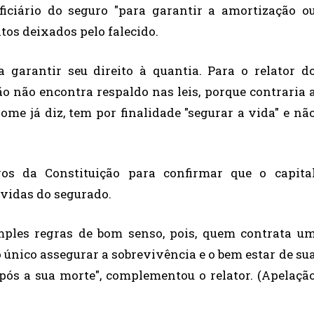
iciário do seguro "para garantir a amortização o
tos deixados pelo falecido.
 garantir seu direito à quantia. Para o relator d
ção não encontra respaldo nas leis, porque contraria 
ome já diz, tem por finalidade "segurar a vida" e nã
vos da Constituição para confirmar que o capita
ívidas do segurado.
mples regras de bom senso, pois, quem contrata u
o único assegurar a sobrevivência e o bem estar de su
 após a sua morte", complementou o relator. (Apelaçã