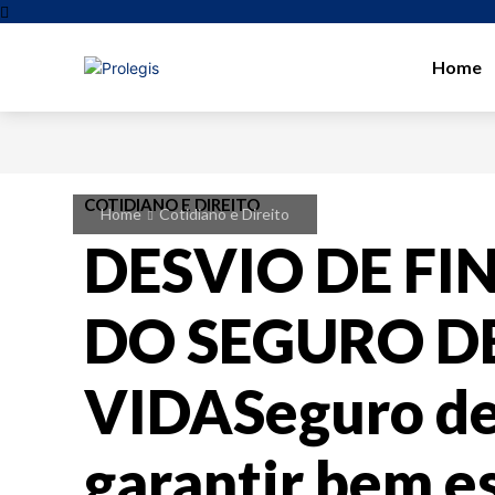
Home
COTIDIANO E DIREITO
Home
Cotidiano e Direito
DESVIO DE FI
DO SEGURO D
VIDASeguro de
garantir bem e