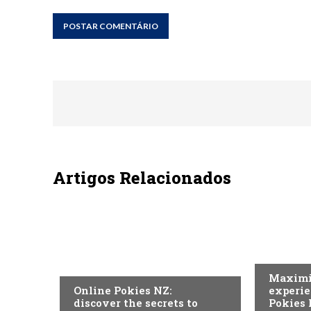
Artigos Relacionados
SEM CAT
SEM CATEGORIA
Maximi
Online Pokies NZ:
experie
discover the secrets to
Pokies 