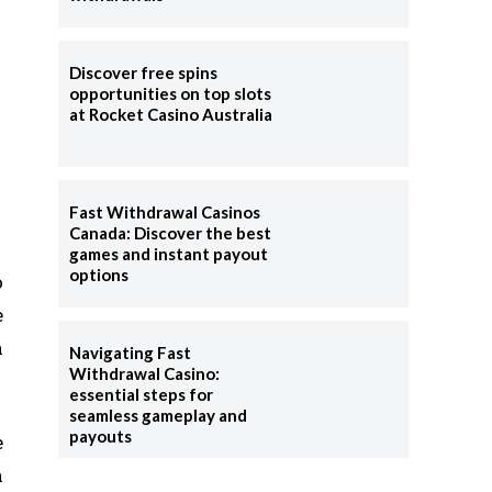
Discover free spins
opportunities on top slots
at Rocket Casino Australia
Fast Withdrawal Casinos
Canada: Discover the best
games and instant payout
options
o
e
a
Navigating Fast
Withdrawal Casino:
essential steps for
seamless gameplay and
payouts
e
a