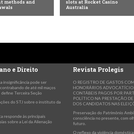
t methods and
slots at Rocket Casino
awals
Australia
ano e Direito
Revista Prolegis
da insignificância pode ser
O REGISTRO DE GASTOS CO
a contrabando de até mil maços
HONORÁRIOS ADVOCATÍCIO
, define Terceira Seção
CONTÁBEIS PAGOS POR PAR
POLÍTICO NA PRESTAÇÃO D
ções do STJ sobre o instituto da
DOS CANDIDATOS NAS ELEIÇÕ
Preservação do Patrimônio Ambi
ta responde às principais
consciência no presente, com ol
ias sobre a Lei da Alienação
futuro.
O reflexo da violência doméstica