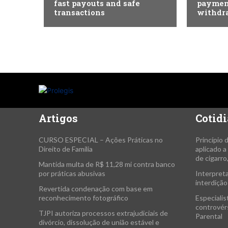
fast payouts and safe
paymen
transactions
withdr
Artigos
Cotidi
CURSO ESPECIAL – Ações Práticas no
Princípio 
Direito de Familia
aplicado 
de cigarro
Mantida multa de R$ 11,28 mi contra banco
por práticas abusivas
Interpreta
interdição
Revertida condenação com base em
reconhecimento fotográfico
Especialis
controvérs
TJPI autoriza processos extrajudiciais de
Parental
divórcio, dissolução de união estável e