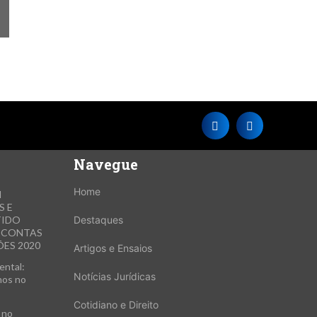
Navegue
Home
M
S E
TIDO
Destaques
E CONTAS
ES 2020
Artigos e Ensaios
ental:
Notícias Jurídicas
hos no
Cotidiano e Direito
 no