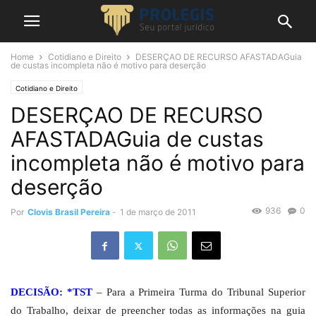
Home
Cotidiano e Direito
DESERÇAO DE RECURSO AFASTADAGuia
de custas incompleta não é motivo para deserção
Cotidiano e Direito
DESERÇAO DE RECURSO
AFASTADAGuia de custas
incompleta não é motivo para
deserção
936
0
Por
Clovis Brasil Pereira
-
1 de março de 2011
DECISÃO: *TST
– Para a Primeira Turma do Tribunal Superior
do Trabalho, deixar de preencher todas as informações na guia