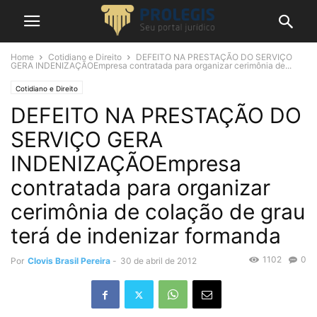
Home
Cotidiano e Direito
DEFEITO NA PRESTAÇÃO DO SERVIÇO
GERA INDENIZAÇÃOEmpresa contratada para organizar cerimônia de...
Cotidiano e Direito
DEFEITO NA PRESTAÇÃO DO
SERVIÇO GERA
INDENIZAÇÃOEmpresa
contratada para organizar
cerimônia de colação de grau
terá de indenizar formanda
1102
0
Por
Clovis Brasil Pereira
-
30 de abril de 2012