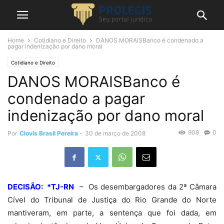
Home
Cotidiano e Direito
DANOS MORAISBanco é condenado a
pagar indenização por dano moral
Cotidiano e Direito
DANOS MORAISBanco é
condenado a pagar
indenização por dano moral
908
0
Por
Clovis Brasil Pereira
-
30 de março de 2008
DECISÃO: *TJ-RN
– Os desembargadores da 2ª Câmara
Cível do Tribunal de Justiça do Rio Grande do Norte
mantiveram, em parte, a sentença que foi dada, em