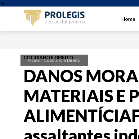
Home
COTIDIANO E DIREITO
Home
Cotidiano e Direito
DANOS MORAI
MATERIAIS E 
ALIMENTÍCIAFa
assaltantes in