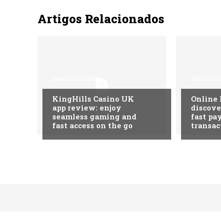
Artigos Relacionados
SEM CATEGORIA
SEM CAT
KingHills Casino UK
Online 
app review: enjoy
discove
seamless gaming and
fast pa
fast access on the go
transac