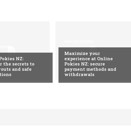
SEM CATEGORIA
EGORIA
Maximize your
Pokies NZ:
experience at Online
r the secrets to
Pokies NZ: secure
youts and safe
payment methods and
tions
withdrawals