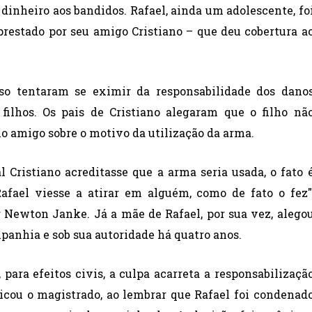
 dinheiro aos bandidos. Rafael, ainda um adolescente, fo
prestado por seu amigo Cristiano – que deu cobertura a
oso tentaram se eximir da responsabilidade dos dano
s filhos. Os pais de Cristiano alegaram que o filho nã
lo amigo sobre o motivo da utilização da arma.
 Cristiano acreditasse que a arma seria usada, o fato 
afael viesse a atirar em alguém, como de fato o fez"
r Newton Janke. Já a mãe de Rafael, por sua vez, alego
panhia e sob sua autoridade há quatro anos.
 para efeitos civis, a culpa acarreta a responsabilizaçã
licou o magistrado, ao lembrar que Rafael foi condenad