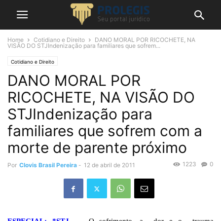
Home
Cotidiano e Direito
DANO MORAL POR RICOCHETE, NA
VISÃO DO STJIndenização para familiares que sofrem...
Cotidiano e Direito
DANO MORAL POR
RICOCHETE, NA VISÃO DO
STJIndenização para
familiares que sofrem com a
morte de parente próximo
1223
0
Por
Clovis Brasil Pereira
-
12 de abril de 2011