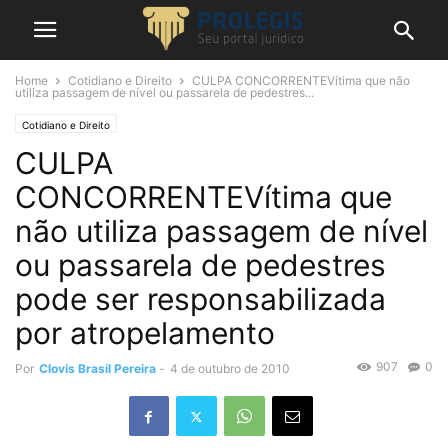
Home
Cotidiano e Direito
CULPA CONCORRENTEVítima que não
utiliza passagem de nível ou passarela de pedestres...
Cotidiano e Direito
CULPA
CONCORRENTEVítima que
não utiliza passagem de nível
ou passarela de pedestres
pode ser responsabilizada
por atropelamento
907
0
Por
Clovis Brasil Pereira
-
4 de outubro de 2010