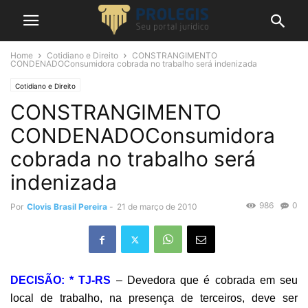
Home
Cotidiano e Direito
CONSTRANGIMENTO
CONDENADOConsumidora cobrada no trabalho será indenizada
Cotidiano e Direito
CONSTRANGIMENTO
CONDENADOConsumidora
cobrada no trabalho será
indenizada
986
0
Por
Clovis Brasil Pereira
-
21 de março de 2010
DECISÃO: * TJ-RS
– Devedora que é cobrada em seu
local de trabalho, na presença de terceiros, deve ser