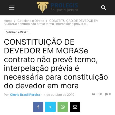
Home
Cotidiano e Direito
CONSTITUIÇÃO DE DEVEDOR EM
MORASe contrato não prevê termo, interpelação prévia é...
Cotidiano e Direito
CONSTITUIÇÃO DE
DEVEDOR EM MORASe
contrato não prevê termo,
interpelação prévia é
necessária para constituição
do devedor em mora
850
0
Por
Clovis Brasil Pereira
-
4 de outubro de 2010