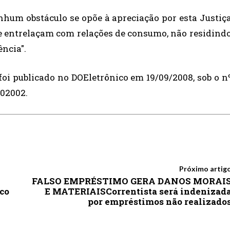
hum obstáculo se opõe à apreciação por esta Justiç
 se entrelaçam com relações de consumo, não residind
ência".
i publicado no DOEletrônico em 19/09/2008, sob o n
302002.
Próximo artig
FALSO EMPRÉSTIMO GERA DANOS MORAI
co
E MATERIAISCorrentista será indenizad
por empréstimos não realizado