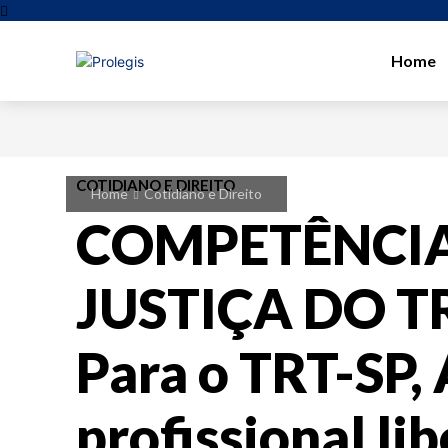
Home
COTIDIANO E DIREITO
Home
Cotidiano e Direito
COMPETÊNCI
JUSTIÇA DO 
Para o TRT-SP,
profissional li