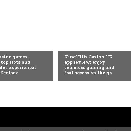
EGORIA
SEM CATEGORIA
asino games:
KingHills Casino UK
 top slots and
app review: enjoy
aler experiences
seamless gaming and
 Zealand
fast access on the go