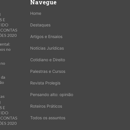
Navegue
Home
M
S E
TIDO
Destaques
E CONTAS
ES 2020
Artigos e Ensaios
ental:
Notícias Jurídicas
hos no
Cotidiano e Direito
 no
Palestras e Cursos
 da
xão
Revista Prolegis
Pensando alto: opinião
tas
M
Roteiros Práticos
S E
TIDO
Todos os assuntos
E CONTAS
ES 2020