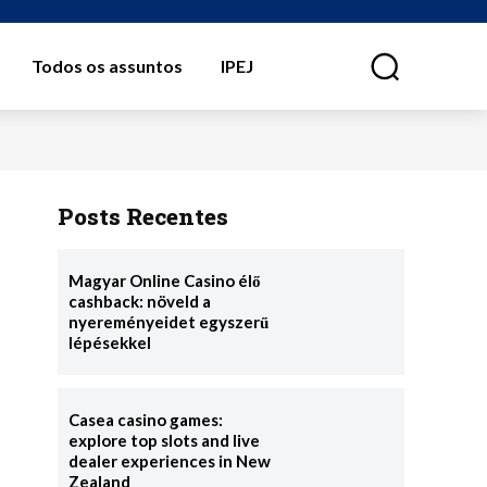
Todos os assuntos
IPEJ
⠀
Posts Recentes
Magyar Online Casino élő
cashback: növeld a
nyereményeidet egyszerű
lépésekkel
Casea casino games:
explore top slots and live
dealer experiences in New
Zealand