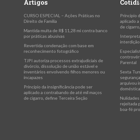
Artigos
Cotidi
CURSO ESPECIAL – Ações Práticas no
Princípio 
Direito de Familia
aplicado 
de cigarro
Mantida multa de R$ 11,28 mi contra banco
por práticas abusivas
Interpreta
interdição
Revertida condenação com base em
reconhecimento fotográfico
Especialis
controvérs
TJPI autoriza processos extrajudiciais de
Parental
divórcio, dissolução de união estável e
inventários envolvendo filhos menores ou
Sexta Tur
incapazes
segurança
arquivou i
Princípio da insignificância pode ser
doméstic
aplicado a contrabando de até mil maços
de cigarro, define Terceira Seção
Nulidades 
rejeitada 
boa-fé pr