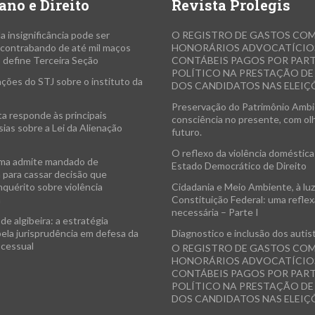
ano e Direito
Revista Prolegis
da insignificância pode ser
O REGISTRO DE GASTOS CO
a contrabando de até mil maços
HONORÁRIOS ADVOCATÍCIO
, define Terceira Seção
CONTÁBEIS PAGOS POR PAR
POLÍTICO NA PRESTAÇÃO D
ções do STJ sobre o instituto da
DOS CANDIDATOS NAS ELEIÇÕ
Preservação do Patrimônio Ambi
ta responde às principais
consciência no presente, com ol
ias sobre a Lei da Alienação
futuro.
O reflexo da violência doméstica
ma admite mandado de
Estado Democrático de Direito
 para cassar decisão que
nquérito sobre violência
Cidadania e Meio Ambiente, à luz
a
Constituição Federal: uma refle
necessária – Parte I
de algibeira: a estratégia
pela jurisprudência em defesa da
Diagnostico e inclusão dos autis
ocessual
O REGISTRO DE GASTOS CO
HONORÁRIOS ADVOCATÍCIO
CONTÁBEIS PAGOS POR PAR
POLÍTICO NA PRESTAÇÃO D
DOS CANDIDATOS NAS ELEIÇÕ