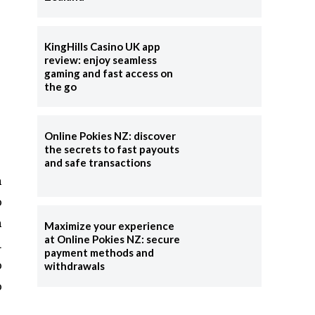
KingHills Casino UK app
review: enjoy seamless
gaming and fast access on
the go
Online Pokies NZ: discover
the secrets to fast payouts
and safe transactions
a
o
a
Maximize your experience
at Online Pokies NZ: secure
.
payment methods and
o
withdrawals
o