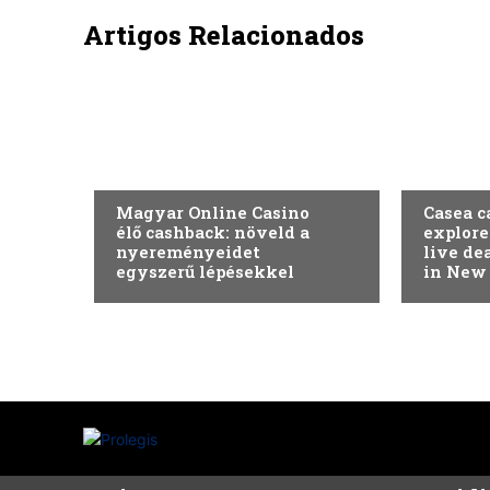
Artigos Relacionados
SEM CATEGORIA
SEM CAT
Magyar Online Casino
Casea c
élő cashback: növeld a
explore
nyereményeidet
live de
egyszerű lépésekkel
in New