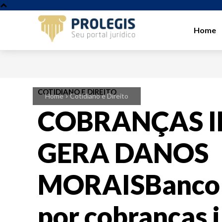
Home
COTIDIANO E DIREITO
Home
Cotidiano e Direito
COBRANÇAS I
GERA DANOS
MORAISBanco 
por cobranças i