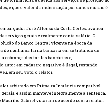
r de forma lícita e devida aos serviços de proteção a
ados; e que o valor da indenização por danos morais é
esembargador José Affonso da Costa Côrtes, avaliou
de serviços gerais é realmente conta-salário. O
solução do Banco Central vigente na época da
nça de nenhuma tarifa bancária em se tratando de
 a cobrança das tarifas bancárias e,
 autor em cadastro negativo é ilegal, restando
veu, em seu voto, o relator.
valor arbitrado
em Primeira Instância
compatível
s gerais, e assim manteve integralmente a sentença.
 Maurílio Gabriel votaram de acordo com o relator.