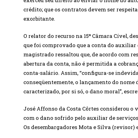
exerceu seu direito ao enviar o nome do auto
crédito; que os contratos devem ser respeit
exorbitante.
O relator do recurso na 15ª Câmara Cível, d
que foi comprovado que a conta do auxiliar 
magistrado ressaltou que, de acordo com re
abertura da conta, não é permitida a cobra
conta-salário. Assim, “configura-se indevida
conseqüentemente, o lançamento do nome do
caracterizado, por si só, o dano moral”, escre
José Affonso da Costa Côrtes considerou o 
com o dano sofrido pelo auxiliar de serviço
Os desembargadores Mota e Silva (revisor) e