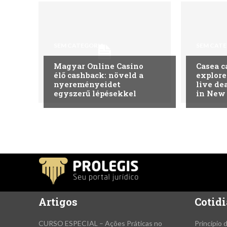
SEM CATEGORIA
SEM CAT
Magyar Online Casino
Casea c
élő cashback: növeld a
explore
nyereményeidet
live de
egyszerű lépésekkel
in New
Artigos
Cotidi
CURSO ESPECIAL – Ações Práticas no
Princípio 