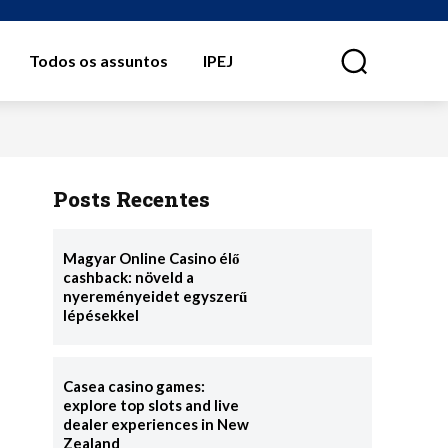
Todos os assuntos
IPEJ
⠀
Posts Recentes
Magyar Online Casino élő
cashback: növeld a
nyereményeidet egyszerű
lépésekkel
Casea casino games:
explore top slots and live
dealer experiences in New
Zealand