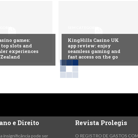
EGORIA
SEM CATEGORIA
asino games:
KingHills Casino UK
 top slots and
app review: enjoy
aler experiences
seamless gaming and
 Zealand
fast access on the go
ano e Direito
Revista Prolegis
da insignificância pode ser
O REGISTRO DE GASTOS CO