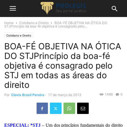
Home
Cotidiano e Direito
BOA-FÉ OBJETIVA NA ÓTICA DO
STJPrincípio da boa-fé objetiva é consagrado pelo...
Cotidiano e Direito
BOA-FÉ OBJETIVA NA ÓTICA
DO STJPrincípio da boa-fé
objetiva é consagrado pelo
STJ em todas as áreas do
direito
1486
0
Por
Clovis Brasil Pereira
-
17 de março de 2013
ESPECIAL: *STJ
– Um dos princípios fundamentais do direito