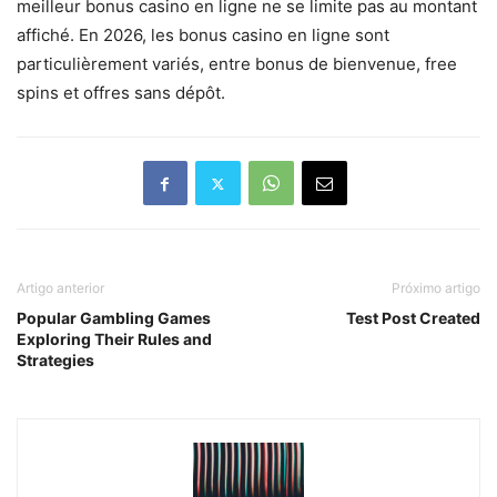
meilleur bonus casino en ligne ne se limite pas au montant
affiché. En 2026, les bonus casino en ligne sont
particulièrement variés, entre bonus de bienvenue, free
spins et offres sans dépôt.
Artigo anterior
Próximo artigo
Popular Gambling Games
Test Post Created
Exploring Their Rules and
Strategies