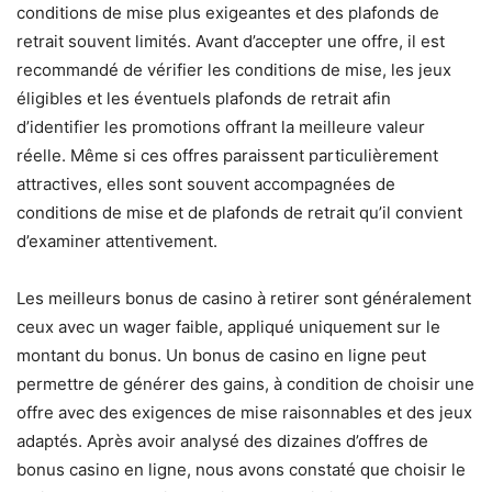
conditions de mise plus exigeantes et des plafonds de
retrait souvent limités. Avant d’accepter une offre, il est
recommandé de vérifier les conditions de mise, les jeux
éligibles et les éventuels plafonds de retrait afin
d’identifier les promotions offrant la meilleure valeur
réelle. Même si ces offres paraissent particulièrement
attractives, elles sont souvent accompagnées de
conditions de mise et de plafonds de retrait qu’il convient
d’examiner attentivement.
Les meilleurs bonus de casino à retirer sont généralement
ceux avec un wager faible, appliqué uniquement sur le
montant du bonus. Un bonus de casino en ligne peut
permettre de générer des gains, à condition de choisir une
offre avec des exigences de mise raisonnables et des jeux
adaptés. Après avoir analysé des dizaines d’offres de
bonus casino en ligne, nous avons constaté que choisir le