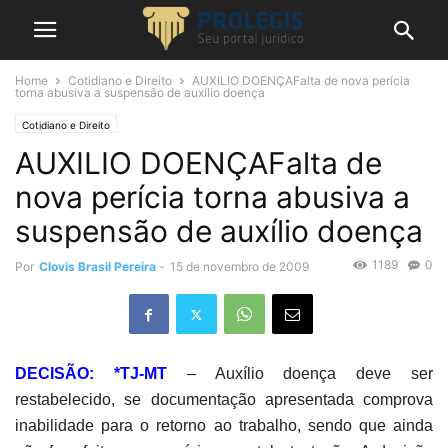
Home
Cotidiano e Direito
AUXILIO DOENÇAFalta de nova perícia
torna abusiva a suspensão de auxílio doença
Cotidiano e Direito
AUXILIO DOENÇAFalta de
nova perícia torna abusiva a
suspensão de auxílio doença
1189
0
Por
Clovis Brasil Pereira
-
15 de novembro de 2009
DECISÃO: *TJ-MT
– Auxílio doença deve ser
restabelecido, se documentação apresentada comprova
inabilidade para o retorno ao trabalho, sendo que ainda