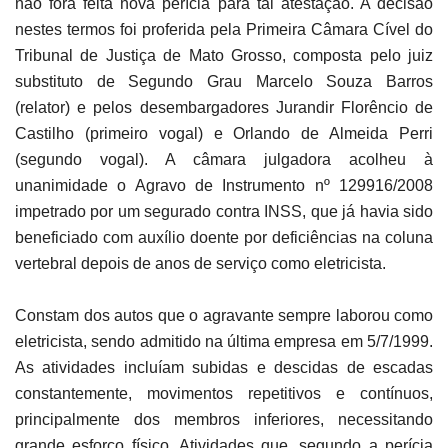
não fora feita nova perícia para tal atestação. A decisão
nestes termos foi proferida pela Primeira Câmara Cível do
Tribunal de Justiça de Mato Grosso, composta pelo juiz
substituto de Segundo Grau Marcelo Souza Barros
(relator) e pelos desembargadores Jurandir Florêncio de
Castilho (primeiro vogal) e Orlando de Almeida Perri
(segundo vogal). A câmara julgadora acolheu à
unanimidade o Agravo de Instrumento nº 129916/2008
impetrado por um segurado contra INSS, que já havia sido
beneficiado com auxílio doente por deficiências na coluna
vertebral depois de anos de serviço como eletricista.
Constam dos autos que o agravante sempre laborou como
eletricista, sendo admitido na última empresa em 5/7/1999.
As atividades incluíam subidas e descidas de escadas
constantemente, movimentos repetitivos e contínuos,
principalmente dos membros inferiores, necessitando
grande esforço físico. Atividades que, segundo a perícia