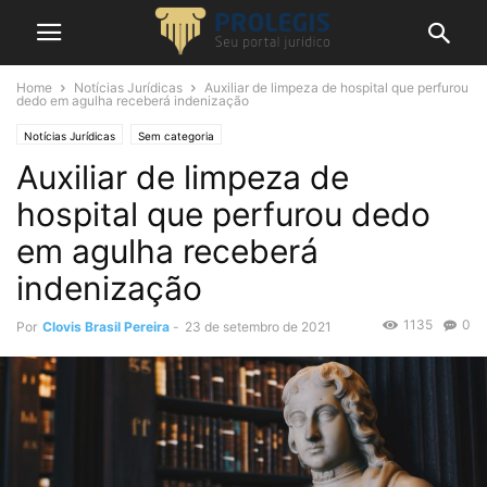
Home
Notícias Jurídicas
Auxiliar de limpeza de hospital que perfurou
dedo em agulha receberá indenização
Notícias Jurídicas
Sem categoria
Auxiliar de limpeza de
hospital que perfurou dedo
em agulha receberá
indenização
1135
0
Por
Clovis Brasil Pereira
-
23 de setembro de 2021