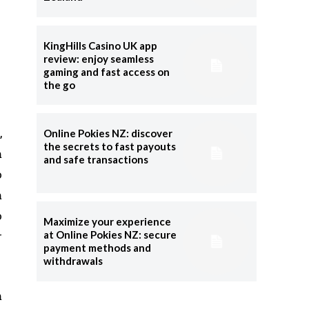
KingHills Casino UK app
review: enjoy seamless
gaming and fast access on
the go
,
Online Pokies NZ: discover
the secrets to fast payouts
m
and safe transactions
o
m
o
Maximize your experience
r
at Online Pokies NZ: secure
payment methods and
withdrawals
m