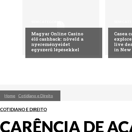
SEM CATEGORIA
SEM CAT
Magyar Online Casino
Casea c
élő cashback: növeld a
explore
nyereményeidet
live de
egyszerű lépésekkel
in New