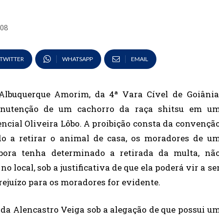
008
TWITTER
WHATSAPP
EMAIL
 Albuquerque Amorim, da 4ª Vara Cível de Goiânia
manutenção de um cachorro da raça shitsu em u
cial Oliveira Lôbo. A proibição consta da convençã
do a retirar o animal de casa, os moradores de u
bora tenha determinado a retirada da multa, nã
o local, sob a justificativa de que ela poderá vir a se
rejuízo para os moradores for evidente.
da Alencastro Veiga sob a alegação de que possui u