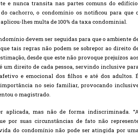
te e nunca transita nas partes comuns do edifício
do cachorro, o condomínio os notificou para que 
a, aplicou-lhes multa de 100% da taxa condominial.
domínio devem ser seguidas para que o ambiente d
que tais regras não podem se sobrepor ao direito d
stimação, desde que este não provoque prejuízos ao
 um direito de cada pessoa, servindo inclusive par
fetivo e emocional dos filhos e até dos adultos. 
mportância no seio familiar, provocando inclusiv
entou o magistrado.
ser aplicada, mas não de forma indiscriminada. “
ue por suas circunstâncias de fato não represent
 vida do condomínio não pode ser atingida por um