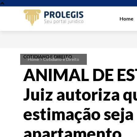
Home
COTIDIANO E DIREITO
Home
Cotidiano e Direito
ANIMAL DE E
Juiz autoriza q
estimação seja
apartamento