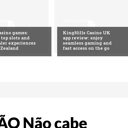
EGORIA
SEM CATEGORIA
asino games:
KingHills Casino UK
 top slots and
app review: enjoy
aler experiences
seamless gaming and
 Zealand
fast access on the go