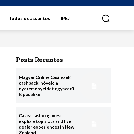
Todos os assuntos
IPEJ
⠀
Posts Recentes
Magyar Online Casino élő
cashback: növeld a
nyereményeidet egyszerű
lépésekkel
Casea casino games:
explore top slots and live
dealer experiences in New
Zealand