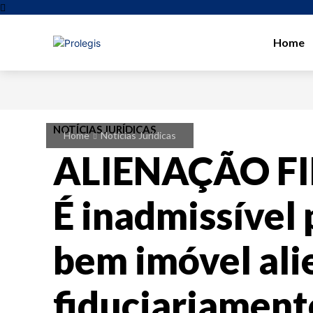
Home
NOTÍCIAS JURÍDICAS
Home
Notícias Jurídicas
ALIENAÇÃO F
É inadmissível
bem imóvel al
fiduciariament