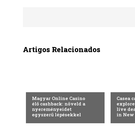
Artigos Relacionados
SEM CATEGORIA
SEM CAT
Magyar Online Casino
Casea c
élő cashback: növeld a
explore
nyereményeidet
live de
egyszerű lépésekkel
in New