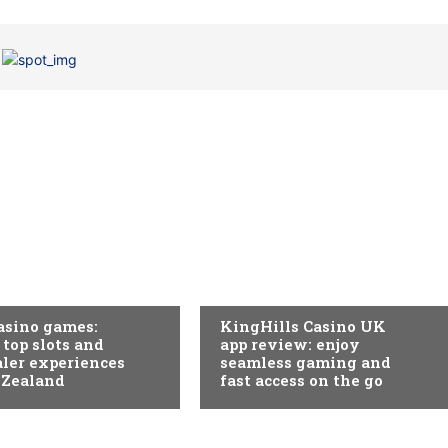
EGORIA
SEM CATEGORIA
asino games:
KingHills Casino UK
 top slots and
app review: enjoy
aler experiences
seamless gaming and
 Zealand
fast access on the go