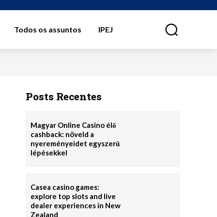
Todos os assuntos
IPEJ
⠀
Posts Recentes
Magyar Online Casino élő
cashback: növeld a
nyereményeidet egyszerű
lépésekkel
Casea casino games:
explore top slots and live
dealer experiences in New
Zealand