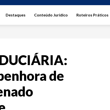
Destaques
Conteúdo Jurídico
Roteiros Práticos
IDUCIÁRIA:
 penhora de
ienado
e