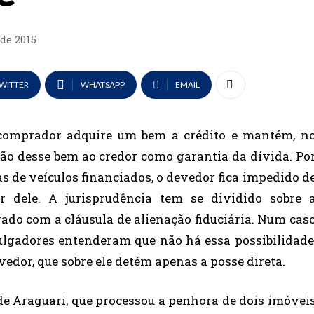
 de 2015
WITTER
WHATSAPP
EMAIL
 comprador adquire um bem a crédito e mantém, n
ão desse bem ao credor como garantia da dívida. Po
de veículos financiados, o devedor fica impedido d
r dele. A jurisprudência tem se dividido sobre 
ado com a cláusula de alienação fiduciária. Num cas
ulgadores entenderam que não há essa possibilidade
vedor, que sobre ele detém apenas a posse direta.
de Araguari, que processou a penhora de dois imóvei