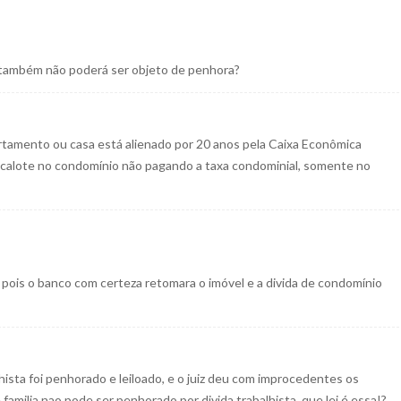
 também não poderá ser objeto de penhora?
rtamento ou casa está alienado por 20 anos pela Caixa Econômica
 calote no condomínio não pagando a taxa condominial, somente no
pois o banco com certeza retomara o imóvel e a divida de condomínio
lhista foi penhorado e leiloado, e o juiz deu com improcedentes os
amilia nao pode ser penhorado por divida trabalhista, que lei é essa!?