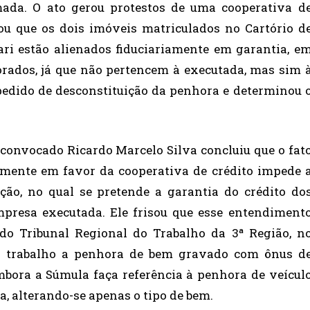
ada. O ato gerou protestos de uma cooperativa d
gou que os dois imóveis matriculados no Cartório d
ri estão alienados fiduciariamente em garantia, e
orados, já que não pertencem à executada, mas sim 
 pedido de desconstituição da penhora e determinou 
z convocado Ricardo Marcelo Silva concluiu que o fat
amente em favor da cooperativa de crédito impede 
ão, no qual se pretende a garantia do crédito do
mpresa executada. Ele frisou que esse entendiment
 do Tribunal Regional do Trabalho da 3ª Região, n
do trabalho a penhora de bem gravado com ônus d
embora a Súmula faça referência à penhora de veícul
, alterando-se apenas o tipo de bem.