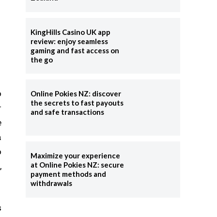
KingHills Casino UK app
review: enjoy seamless
gaming and fast access on
the go
o
Online Pokies NZ: discover
the secrets to fast payouts
r
and safe transactions
e
a
o
Maximize your experience
,
at Online Pokies NZ: secure
payment methods and
withdrawals
s