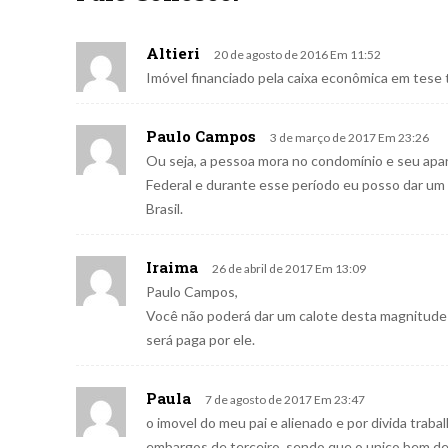
Altieri
20 de agosto de 2016 Em 11:52
Imóvel financiado pela caixa econômica em tese
Paulo Campos
3 de março de 2017 Em 23:26
Ou seja, a pessoa mora no condomínio e seu apa
Federal e durante esse período eu posso dar um
Brasil.
Iraima
26 de abril de 2017 Em 13:09
Paulo Campos,
Você não poderá dar um calote desta magnitude 
será paga por ele.
Paula
7 de agosto de 2017 Em 23:47
o imovel do meu pai e alienado e por divida traba
embargos de terceiro, sendo que o unico bem de f