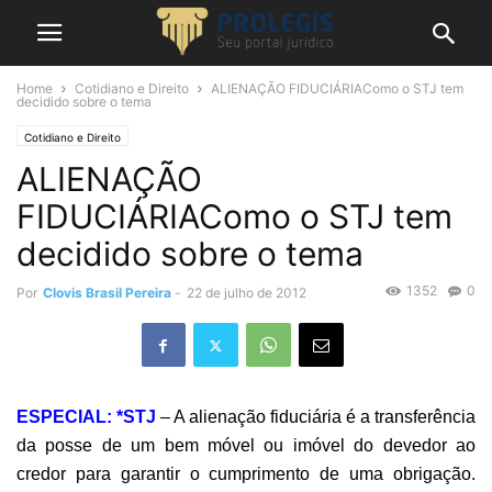
Home
Cotidiano e Direito
ALIENAÇÃO FIDUCIÁRIAComo o STJ tem
decidido sobre o tema
Cotidiano e Direito
ALIENAÇÃO
FIDUCIÁRIAComo o STJ tem
decidido sobre o tema
1352
0
Por
Clovis Brasil Pereira
-
22 de julho de 2012
ESPECIAL: *STJ
– A alienação fiduciária é a transferência
da posse de um bem móvel ou imóvel do devedor ao
credor para garantir o cumprimento de uma obrigação.