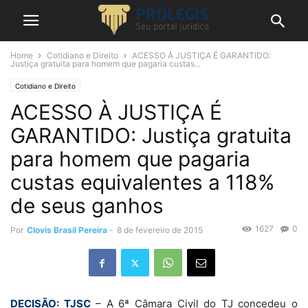
Home
Cotidiano e Direito
ACESSO À JUSTIÇA É GARANTIDO:
Justiça gratuita para homem que pagaria custas...
Cotidiano e Direito
ACESSO À JUSTIÇA É
GARANTIDO: Justiça gratuita
para homem que pagaria
custas equivalentes a 118%
de seus ganhos
1627
0
Por
Clovis Brasil Pereira
-
8 de fevereiro de 2015
DECISÃO: TJSC
– A 6ª Câmara Civil do TJ concedeu o