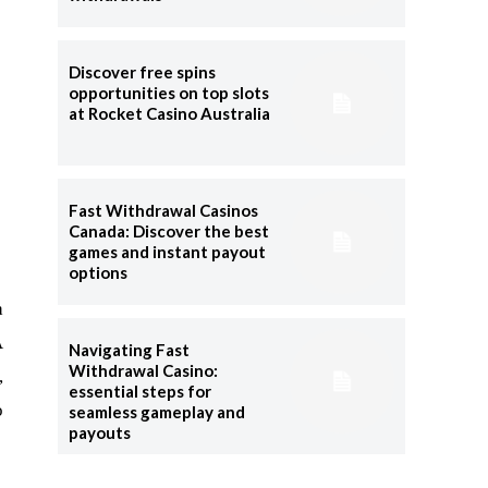
Discover free spins
opportunities on top slots
at Rocket Casino Australia
Fast Withdrawal Casinos
Canada: Discover the best
games and instant payout
options
a
A
Navigating Fast
Withdrawal Casino:
,
essential steps for
o
seamless gameplay and
payouts