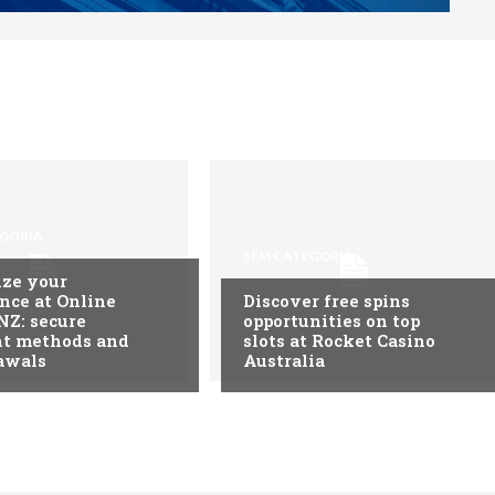
EGORIA
SEM CATEGORIA
ze your
nce at Online
Discover free spins
NZ: secure
opportunities on top
t methods and
slots at Rocket Casino
awals
Australia