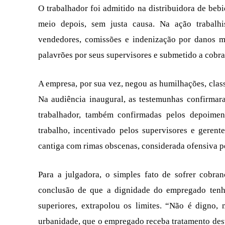
O trabalhador foi admitido na distribuidora de be
meio depois, sem justa causa. Na ação trabalhis
vendedores, comissões e indenização por danos m
palavrões por seus supervisores e submetido a cobr
A empresa, por sua vez, negou as humilhações, cla
Na audiência inaugural, as testemunhas confirmar
trabalhador, também confirmadas pelos depoiment
trabalho, incentivado pelos supervisores e gerent
cantiga com rimas obscenas, considerada ofensiva p
Para a julgadora, o simples fato de sofrer cobra
conclusão de que a dignidade do empregado tenha
superiores, extrapolou os limites. “Não é digno
urbanidade, que o empregado receba tratamento desta