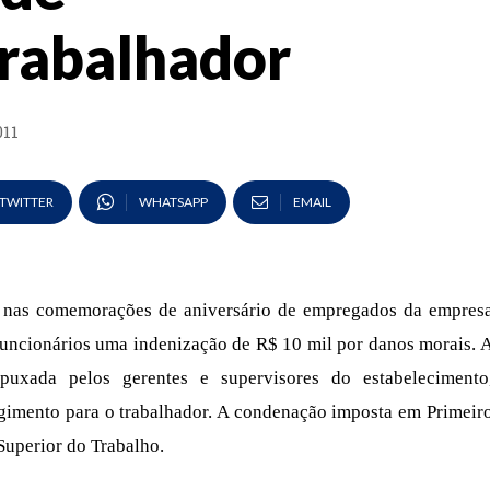
trabalhador
011
TWITTER
WHATSAPP
EMAIL
 nas comemorações de aniversário de empregados da empres
 funcionários uma indenização de R$ 10 mil por danos morais. 
puxada pelos gerentes e supervisores do estabelecimento
ngimento para o trabalhador. A condenação imposta
em Primeir
Superior do Trabalho.