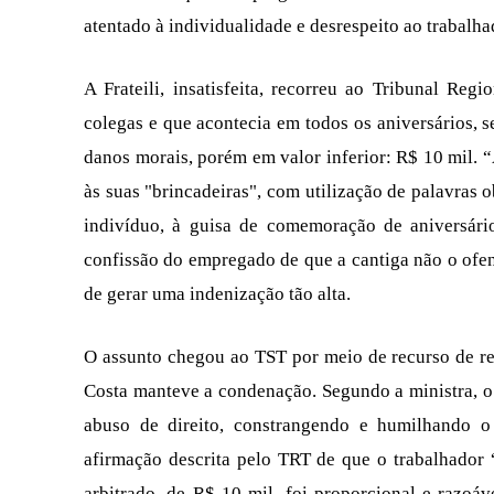
atentado à individualidade e desrespeito ao trabal
A Frateili, insatisfeita, recorreu ao Tribunal Reg
colegas e que acontecia em todos os aniversários,
danos morais, porém em valor inferior: R$ 10 mil. “
às suas "brincadeiras", com utilização de palavras 
indivíduo, à guisa de comemoração de aniversári
confissão do empregado de que a cantiga não o ofen
de gerar uma indenização tão alta.
O assunto chegou ao TST por meio de recurso de rev
Costa manteve a condenação. Segundo a ministra, 
abuso de direito, constrangendo e humilhando 
afirmação descrita pelo TRT de que o trabalhador 
arbitrado, de R$ 10 mil, foi proporcional e raz