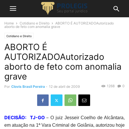
Home
Cotidiano e Direito
ABORTO É AUTORIZADOAutorizado
aborto de feto com anomalia grave
Cotidiano e Direito
ABORTO É
AUTORIZADOAutorizado
aborto de feto com anomalia
grave
1268
0
Por
Clovis Brasil Pereira
-
12 de abril de 2009
DECISÃO: TJ-GO
–
O juiz Jesseir Coelho de Alcântara,
em atuação na 1ª Vara Criminal de Goiânia, autorizou hoje