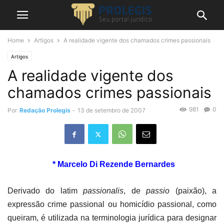
Home
Artigos
A realidade vigente dos chamados crimes passionais
Artigos
A realidade vigente dos
chamados crimes passionais
981
0
Por
Redação Prolegis
-
13 de setembro de 2007
* Marcelo Di Rezende Bernardes
Derivado do latim
passionalis
, de
passio
(paixão), a
expressão crime passional ou homicídio passional, como
queiram, é utilizada na terminologia jurídica para designar