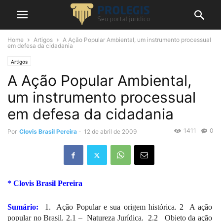
Home
Artigos
A Ação Popular Ambiental, um instrumento processual
em defesa da cidadania
Artigos
A Ação Popular Ambiental,
um instrumento processual
em defesa da cidadania
1411
0
Por
Clovis Brasil Pereira
-
12 de abril de 2009
* Clovis Brasil Pereira
Sumário:
1.
Ação Popular e sua origem histórica.
2
A ação
popular no Brasil.
2.1 –
Natureza Jurídica.
2.2
Objeto da ação