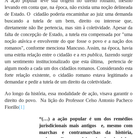
A ação popular teve sua origem no direito romano, mesmo
levando em conta que, na época, não existia uma noção delineada
de Estado. O
cidadão poderia encaminhar ao juiz uma demanda
buscando a tutela de um bem, direito ou interesse que,
diretamente não lhe pertencia, mas sim à coletividade. Apesar da
falta de concepção de Estado, a tutela era compensada por "uma
noção atávica e envolvente do que fosse o povo e a nação dos
romanos", conforme menciona Mancuso. Assim, na época, havia
uma estrita relação entre o cidadão e a
res publica
, fazendo surgir
um sentimento institucionalizado que esta última,
pertencia de
algum modo a cada um dos cidadãos romanos. Considerando esta
forte relação existente, o cidadão romano estava legitimado a
demandar e pedir a tutela de um direito da coletividade.
Ao longo da história, essa modalidade de ação, visava garantir o
direito do povo.
Na lição do Professor Celso Antonio Pacheco
Fiorillo
[1]
“(…) a ação popular é um dos remédios
jurisdicionais mais antigos
e, mesmo com
marchas e contramarchas da história,