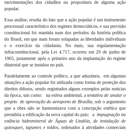
movimentações dos cidadãos na propositura de alguma ação
popular.
Essa análise, resulta do fato que a ação popular é um instrumento
processual característico dos regimes democráticos, e sua previsão
constitucional foi mantida num dos períodos da história política
do Brasil, em que mais foram solapadas as liberdades individuais
e o exercício da cidadania. No mais, sua regulamentação
infraconstitucional, pela Lei 4.717, ocorreu em 29 de junho de
1965, justamente após o primeiro ano da implantação do regime
ditatorial que se instalou no país.
Paralelamente ao controle político, a que aduzimos,
em algumas
situações a ação popular foi utilizada como forma de proteção dos
direitos difusos, sendo registrados alguns exemplos pelas noticias
da época, tais como:
na esfera ambiental, a
tentativa de anular o
projeto
de aprovação do aeroporto de Brasília,
sob o argumento
que a obra não se harmonizava com a concepção estética que
presidiria a edificação da nova capital do pais;
a
impugnação na
estância hidromineral de Águas de Lindóia, de instalação de
quiosques, tapumes e toldos
, ordenados à atividades comerciais