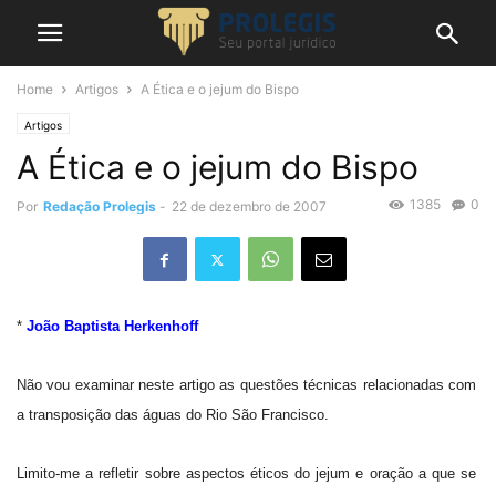
Home
Artigos
A Ética e o jejum do Bispo
Artigos
A Ética e o jejum do Bispo
1385
0
Por
Redação Prolegis
-
22 de dezembro de 2007
*
João Baptista Herkenhoff
Não vou examinar neste artigo as questões técnicas relacionadas com
a transposição das águas do Rio São Francisco.
Limito-me a refletir sobre aspectos éticos do jejum e oração a que se