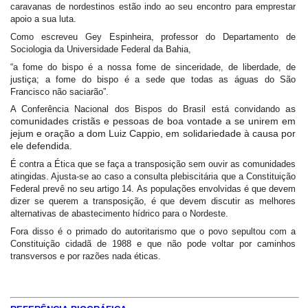
caravanas de nordestinos estão indo ao seu encontro para emprestar
apoio a sua luta.
Como escreveu Gey Espinheira, professor do Departamento de
Sociologia da Universidade Federal da Bahia,
“a fome do bispo é a nossa fome de sinceridade, de liberdade, de
justiça; a fome do bispo é a sede que todas as águas do São
Francisco não saciarão”.
as
A Conferência Nacional dos Bispos do Brasil está convidando
comunidades cristãs e pessoas de boa vontade a se unirem em
jejum e oração a dom Luiz Cappio, em solidariedade à causa por
ele defendida.
É contra a Ética que se faça a transposição sem ouvir as comunidades
atingidas. Ajusta-se ao caso a consulta plebiscitária que a Constituição
Federal prevê no seu artigo 14. As populações envolvidas é que devem
dizer se querem a transposição, é que devem discutir as melhores
alternativas de abastecimento hídrico para o Nordeste.
Fora disso é o primado do autoritarismo que o povo sepultou com a
Constituição cidadã de 1988 e que não pode voltar por caminhos
transversos e por razões nada éticas.