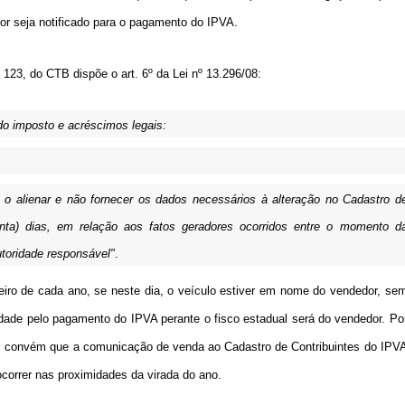
dor seja notificado para o pagamento do IPVA.
123, do CTB dispõe o art. 6º da Lei nº 13.296/08:
do imposto e acréscimos legais:
ue o alienar e não fornecer os dados necessários à alteração no Cadastro d
inta) dias, em relação aos fatos geradores ocorridos entre o momento d
utoridade responsável"
.
neiro de cada ano, se neste dia, o veículo estiver em nome do vendedor, se
dade pelo pagamento do IPVA perante o fisco estadual será do vendedor. Po
a, convém que a comunicação de venda ao Cadastro de Contribuintes do IPV
 ocorrer nas proximidades da virada do ano.