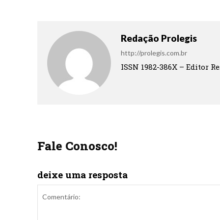
Redação Prolegis
http://prolegis.com.br
ISSN 1982-386X – Editor Res
Fale Conosco!
deixe uma resposta