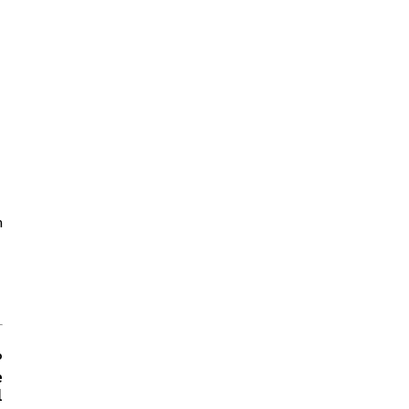
m
o
e
l