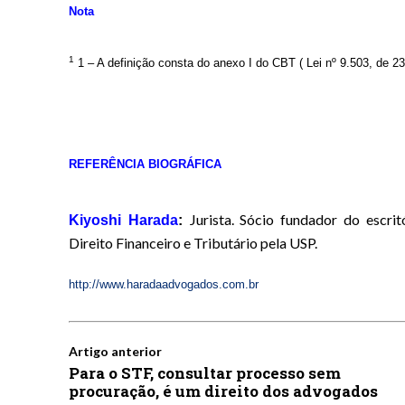
Nota
1
1 – A definição consta do anexo I do CBT ( Lei nº 9.503, de 23
REFERÊNCIA BIOGRÁFICA
Jurista. Sócio fundador do escri
Kiyoshi Harada
:
Direito Financeiro
e Tributário pela USP.
http://www.haradaadvogados.com.br
Artigo anterior
Para o STF, consultar processo sem
procuração, é um direito dos advogados