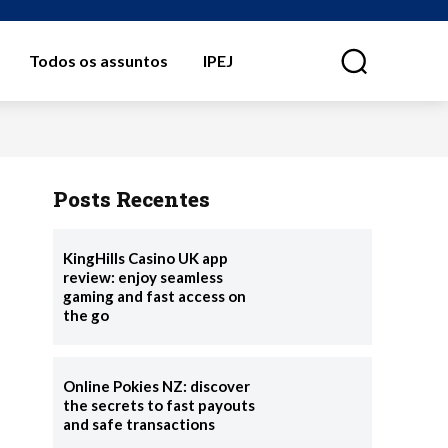
Todos os assuntos
IPEJ
⠀
Posts Recentes
KingHills Casino UK app
review: enjoy seamless
gaming and fast access on
the go
Online Pokies NZ: discover
the secrets to fast payouts
and safe transactions