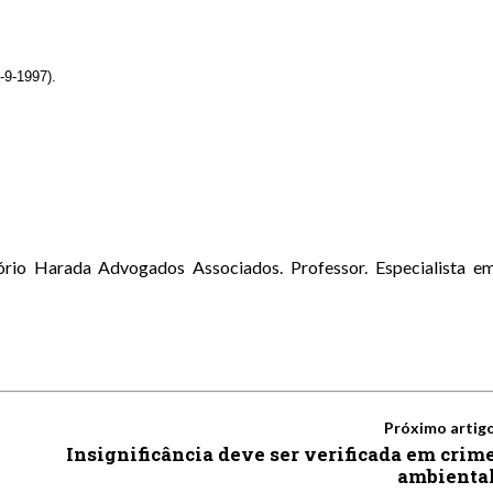
-9-1997).
tório Harada Advogados Associados. Professor. Especialista
e
Próximo artig
Insignificância deve ser verificada em crim
ambienta