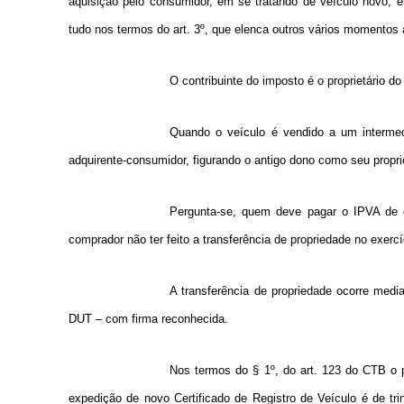
aquisição pelo consumidor, em se tratando de veículo novo; 
tudo nos termos do art. 3º, que elenca outros vários momentos
O contribuinte do imposto é o proprietário do v
Quando o veículo é vendido a um interme
adquirente-consumidor, figurando o antigo dono como seu propriet
Pergunta-se, quem deve pagar o IPVA de de
comprador não ter feito a transferência de propriedade no exerc
A transferência de propriedade ocorre med
DUT – com firma reconhecida.
Nos termos do § 1º, do art. 123 do CTB o p
expedição de novo Certificado de Registro de Veículo é de tri