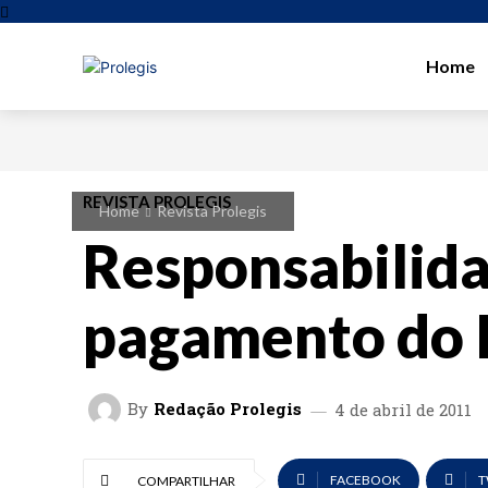
Home
REVISTA PROLEGIS
Home
Revista Prolegis
Responsabilida
pagamento do 
By
Redação Prolegis
4 de abril de 2011
FACEBOOK
T
COMPARTILHAR