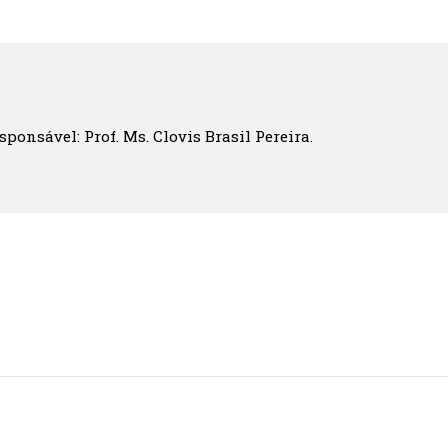
ponsável: Prof. Ms. Clovis Brasil Pereira.