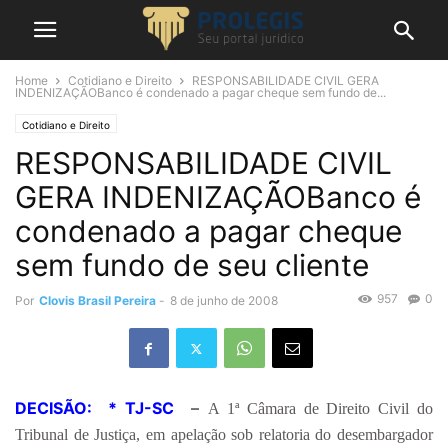
Home
Cotidiano e Direito
RESPONSABILIDADE CIVIL GERA
INDENIZAÇÃOBanco é condenado a pagar cheque sem fundo de...
Cotidiano e Direito
RESPONSABILIDADE CIVIL
GERA INDENIZAÇÃOBanco é
condenado a pagar cheque
sem fundo de seu cliente
957
0
Por
Clovis Brasil Pereira
-
8 de junho de 2008
DECISÃO: * TJ-SC
–
A 1ª Câmara de Direito Civil do
Tribunal de Justiça, em apelação sob relatoria do desembargador