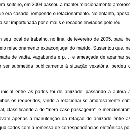
e era solteiro, em 2004 passou a manter relacionamento amoros
que era casado, rompendo o relacionamento. No entanto, apesa
 a ser importunada por e-mails e recados enviados pelo réu.
seu local de trabalho, no final de fevereiro de 2005, para lh
 pelo relacionamento extraconjugal do marido. Sustentou que, n
chamada de vadia, vagabunda e p…, e ameaçada de apanhar s
e ser submetida publicamente à situação vexatória, perdeu 
inicial entre as partes foi de amizade, passando a autora 
ambos os requeridos, vindo a relacionar-se amorosamente co
gal, classificando-a de “mero caso passageiro”, e mencionara
tivavam apenas a manutenção da relação de amizade entre a
ejudicados com a remessa de correspondências eletrônicas po