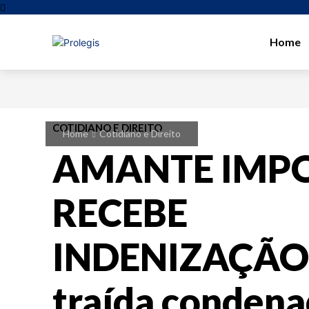
Home
COTIDIANO E DIREITO
Home
Cotidiano e Direito
AMANTE IMP
RECEBE
INDENIZAÇÃO
traída condena