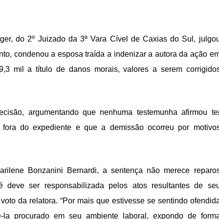
nger, do 2º Juizado da 3ª Vara Cível de Caxias do Sul, julgo
anto, condenou a esposa traída a indenizar a autora da ação e
,3 mil a título de danos morais, valores a serem corrigido
decisão, argumentando que nenhuma testemunha afirmou te
 fora do expediente e que a demissão ocorreu por motivo
rilene Bonzanini Bernardi, a sentença não merece reparo
é deve ser responsabilizada pelos atos resultantes de se
 voto da relatora. “Por mais que estivesse se sentindo ofendid
ê-la procurado em seu ambiente laboral, expondo de form