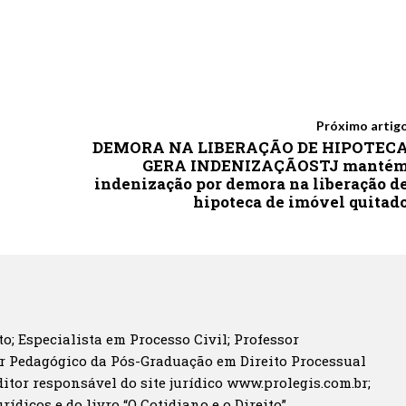
Próximo artig
DEMORA NA LIBERAÇÃO DE HIPOTEC
GERA INDENIZAÇÃOSTJ manté
indenização por demora na liberação d
hipoteca de imóvel quitad
o; Especialista em Processo Civil; Professor
r Pedagógico da Pós-Graduação em Direito Processual
itor responsável do site jurídico www.prolegis.com.br;
rídicos e do livro “O Cotidiano e o Direito”.